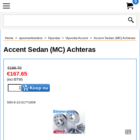
0
Home
>
spoorverbreders
>
Hyundai
>
Hyundai Accent
>
Accent Sedan (MC) Achteras
Accent Sedan (MC) Achteras
€
186.70
€
167.65
(incl BTW)
Koop nu
S90-6-10-017*1609