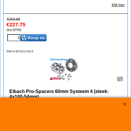
Klik hier
€
253.60
€
227.75
(incl BTW)
Koop nu
S90-4-30-021*1613
Eibach Pro-Spacers 60mm Systeem 4 (steek:
4x100-54mm)
Korting op Eibach Pro Spacers Spoorverbreders / Wheelspacers
Eibach 60mm/as (30mm/wiel) Pro Spacers Systeem 4
Spoorverbreders voor de Hyundai Accent van bouwjaar 11.05 -
Steek: 4x100