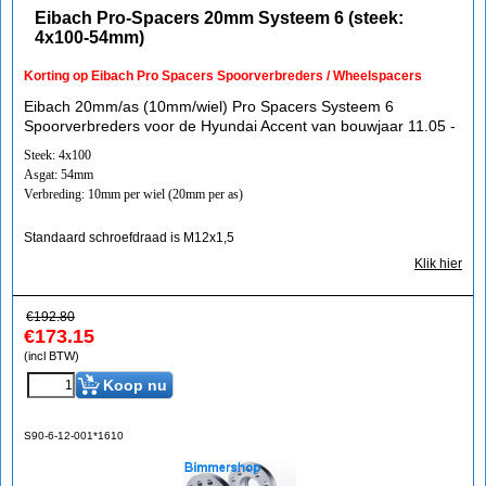
Eibach Pro-Spacers 20mm Systeem 6 (steek:
4x100-54mm)
Korting op Eibach Pro Spacers Spoorverbreders / Wheelspacers
Eibach 20mm/as (10mm/wiel) Pro Spacers Systeem 6
Spoorverbreders voor de Hyundai Accent van bouwjaar 11.05 -
Steek: 4x100
Asgat: 54mm
Verbreding: 10mm per wiel (20mm per as)
Standaard schroefdraad is M12x1,5
Klik hier
€
192.80
€
173.15
(incl BTW)
Koop nu
S90-6-12-001*1610