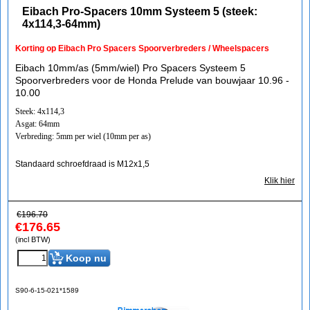
Eibach Pro-Spacers 10mm Systeem 5 (steek:
4x114,3-64mm)
Korting op Eibach Pro Spacers Spoorverbreders / Wheelspacers
Eibach 10mm/as (5mm/wiel) Pro Spacers Systeem 5
Spoorverbreders voor de Honda Prelude van bouwjaar 10.96 -
10.00
Steek: 4x114,3
Asgat: 64mm
Verbreding: 5mm per wiel (10mm per as)
Standaard schroefdraad is M12x1,5
Klik hier
€
196.70
€
176.65
(incl BTW)
Koop nu
S90-6-15-021*1589