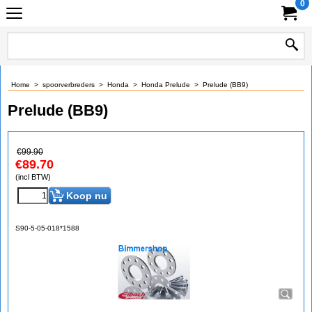
0
Home
>
spoorverbreders
>
Honda
>
Honda Prelude
>
Prelude (BB9)
Prelude (BB9)
€
99.90
€
89.70
(incl BTW)
Koop nu
S90-5-05-018*1588