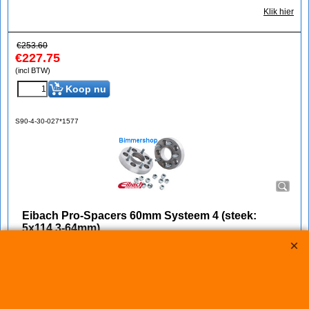
Klik hier
€
253.60
€
227.75
(incl BTW)
Koop nu
S90-4-30-027*1577
Eibach Pro-Spacers 60mm Systeem 4 (steek:
5x114,3-64mm)
Korting op Eibach Pro Spacers Spoorverbreders / Wheelspacers
Eibach 60mm/as (30mm/wiel) Pro Spacers Systeem 4
Spoorverbreders voor de Honda CRV van bouwjaar 01.07 -
Steek: 5x114,3