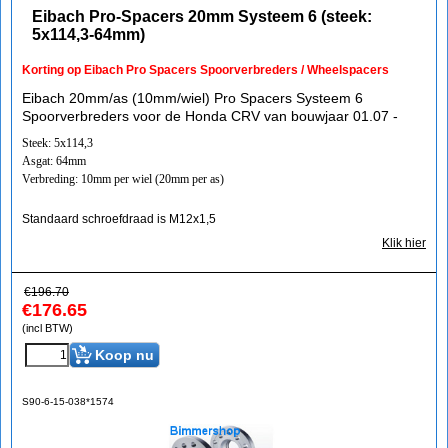
Eibach Pro-Spacers 20mm Systeem 6 (steek:
5x114,3-64mm)
Korting op Eibach Pro Spacers Spoorverbreders / Wheelspacers
Eibach 20mm/as (10mm/wiel) Pro Spacers Systeem 6
Spoorverbreders voor de Honda CRV van bouwjaar 01.07 -
Steek: 5x114,3
Asgat: 64mm
Verbreding: 10mm per wiel (20mm per as)
Standaard schroefdraad is M12x1,5
Klik hier
€
196.70
€
176.65
(incl BTW)
Koop nu
S90-6-15-038*1574