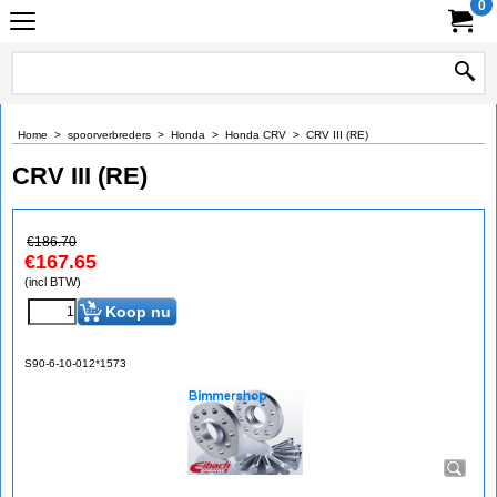
0
Home
>
spoorverbreders
>
Honda
>
Honda CRV
>
CRV III (RE)
CRV III (RE)
€
186.70
€
167.65
(incl BTW)
Koop nu
S90-6-10-012*1573