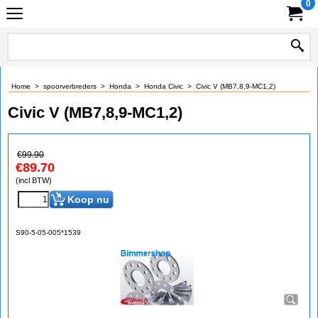
0
Home
>
spoorverbreders
>
Honda
>
Honda Civic
>
Civic V (MB7,8,9-MC1,2)
Civic V (MB7,8,9-MC1,2)
€
99.90
€
89.70
(incl BTW)
Koop nu
S90-5-05-005*1539