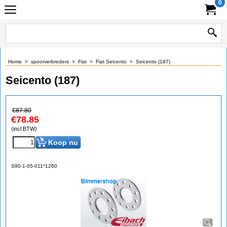
0
Home
>
spoorverbreders
>
Fiat
>
Fiat Seicento
>
Seicento (187)
Seicento (187)
€
87.80
€
78.85
(incl BTW)
Koop nu
S90-1-05-011*1260