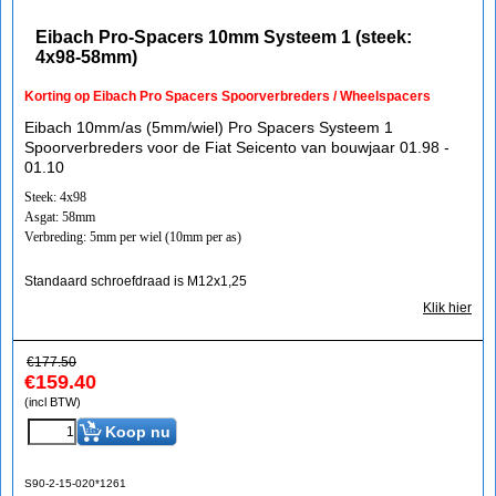
Eibach Pro-Spacers 10mm Systeem 1 (steek:
4x98-58mm)
Korting op Eibach Pro Spacers Spoorverbreders / Wheelspacers
Eibach 10mm/as (5mm/wiel) Pro Spacers Systeem 1
Spoorverbreders voor de Fiat Seicento van bouwjaar 01.98 -
01.10
Steek: 4x98
Asgat: 58mm
Verbreding: 5mm per wiel (10mm per as)
Standaard schroefdraad is M12x1,25
Klik hier
€
177.50
€
159.40
(incl BTW)
Koop nu
S90-2-15-020*1261