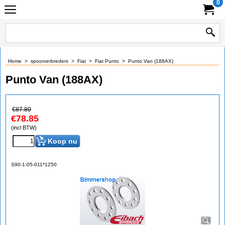
0
Home
>
spoorverbreders
>
Fiat
>
Fiat Punto
>
Punto Van (188AX)
Punto Van (188AX)
€
87.80
€
78.85
(incl BTW)
Koop nu
S90-1-05-011*1250