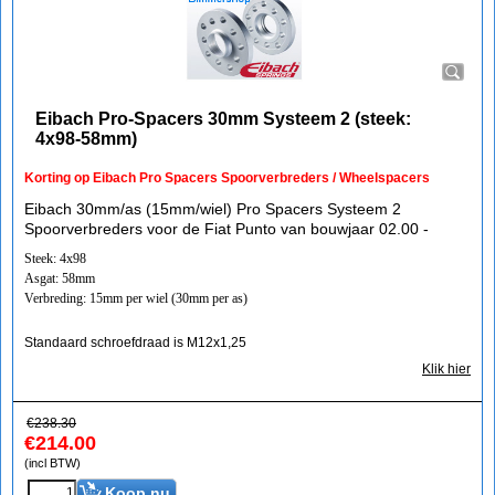
Eibach Pro-Spacers 30mm Systeem 2 (steek:
4x98-58mm)
Korting op Eibach Pro Spacers Spoorverbreders / Wheelspacers
Eibach 30mm/as (15mm/wiel) Pro Spacers Systeem 2
Spoorverbreders voor de Fiat Punto van bouwjaar 02.00 -
Steek: 4x98
Asgat: 58mm
Verbreding: 15mm per wiel (30mm per as)
Standaard schroefdraad is M12x1,25
Klik hier
€
238.30
€
214.00
(incl BTW)
Koop nu