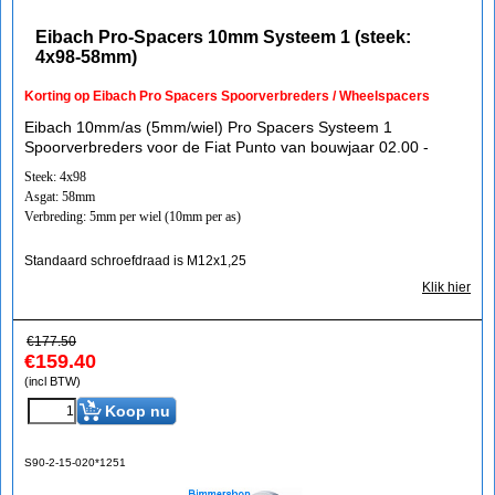
Eibach Pro-Spacers 10mm Systeem 1 (steek:
4x98-58mm)
Korting op Eibach Pro Spacers Spoorverbreders / Wheelspacers
Eibach 10mm/as (5mm/wiel) Pro Spacers Systeem 1
Spoorverbreders voor de Fiat Punto van bouwjaar 02.00 -
Steek: 4x98
Asgat: 58mm
Verbreding: 5mm per wiel (10mm per as)
Standaard schroefdraad is M12x1,25
Klik hier
€
177.50
€
159.40
(incl BTW)
Koop nu
S90-2-15-020*1251