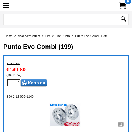
0
Home
>
spoorverbreders
>
Fiat
>
Fiat Punto
>
Punto Evo Combi (199)
Punto Evo Combi (199)
€
166.80
€
149.80
(incl BTW)
Koop nu
S90-2-12-006*1240