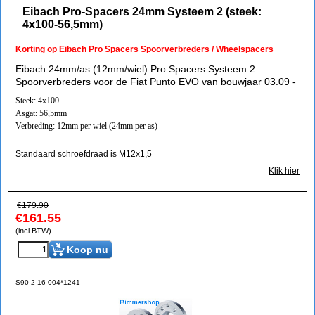
Eibach Pro-Spacers 24mm Systeem 2 (steek:
4x100-56,5mm)
Korting op Eibach Pro Spacers Spoorverbreders / Wheelspacers
Eibach 24mm/as (12mm/wiel) Pro Spacers Systeem 2
Spoorverbreders voor de Fiat Punto EVO van bouwjaar 03.09 -
Steek: 4x100
Asgat: 56,5mm
Verbreding: 12mm per wiel (24mm per as)
Standaard schroefdraad is M12x1,5
Klik hier
€
179.90
€
161.55
(incl BTW)
Koop nu
S90-2-16-004*1241