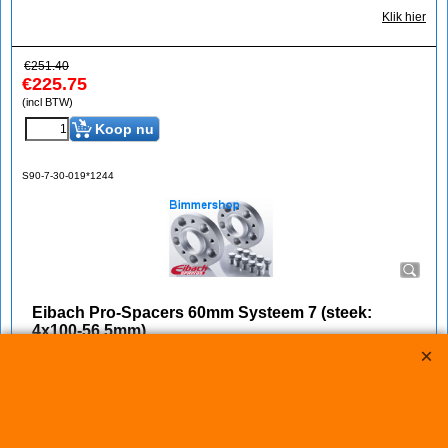
Klik hier
€
251.40
€
225.75
(incl BTW)
Koop nu
S90-7-30-019*1244
Eibach Pro-Spacers 60mm Systeem 7 (steek:
4x100-56,5mm)
Korting op Eibach Pro Spacers Spoorverbreders / Wheelspacers
Eibach 60mm/as (30mm/wiel) Pro Spacers Systeem 7
Spoorverbreders voor de Fiat Punto EVO van bouwjaar 03.09 -
Steek: 4x100