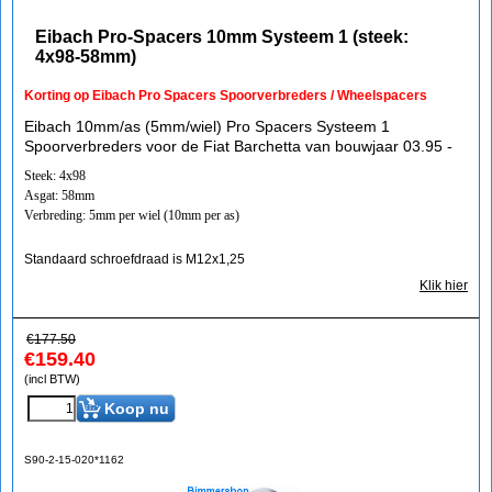
Eibach Pro-Spacers 10mm Systeem 1 (steek:
4x98-58mm)
Korting op Eibach Pro Spacers Spoorverbreders / Wheelspacers
Eibach 10mm/as (5mm/wiel) Pro Spacers Systeem 1
Spoorverbreders voor de Fiat Barchetta van bouwjaar 03.95 -
Steek: 4x98
Asgat: 58mm
Verbreding: 5mm per wiel (10mm per as)
Standaard schroefdraad is M12x1,25
Klik hier
€
177.50
€
159.40
(incl BTW)
Koop nu
S90-2-15-020*1162