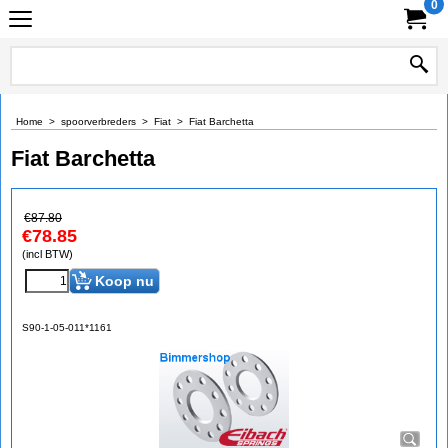
0
Home
>
spoorverbreders
>
Fiat
>
Fiat Barchetta
Fiat Barchetta
€
87.80
€
78.85
(incl BTW)
Koop nu
S90-1-05-011*1161