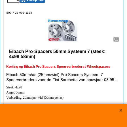
S90-7-25-006*1163
Eibach Pro-Spacers 50mm Systeem 7 (steek:
4x98-58mm)
Korting op Eibach Pro Spacers Spoorverbreders / Wheelspacers
Eibach 50mm/as (25mm/wiel) Pro Spacers Systeem 7
Spoorverbreders voor de Fiat Barchetta van bouwjaar 03.95 -
Steek: 4x98
Asgat: 58mm
Verbreding: 25mm per wiel (50mm per as)
Standaard schroefdraad is M12x1,25
Klik hier