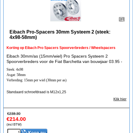
Eibach Pro-Spacers 30mm Systeem 2 (steek:
4x98-58mm)
Korting op Eibach Pro Spacers Spoorverbreders / Wheelspacers
Eibach 30mm/as (15mm/wiel) Pro Spacers Systeem 2
Spoorverbreders voor de Fiat Barchetta van bouwjaar 03.95 -
Steek: 4x98
Asgat: 58mm
Verbreding: 15mm per wiel (30mm per as)
Standaard schroefdraad is M12x1,25
Klik hier
€
238.30
€
214.00
(incl BTW)
Koop nu