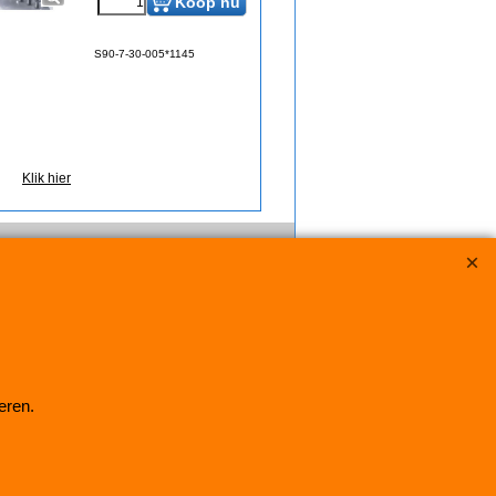
Koop nu
S90-7-30-005*1145
Klik hier
eren.