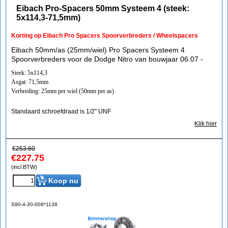
Eibach Pro-Spacers 50mm Systeem 4 (steek:
5x114,3-71,5mm)
Korting op Eibach Pro Spacers Spoorverbreders / Wheelspacers
Eibach 50mm/as (25mm/wiel) Pro Spacers Systeem 4
Spoorverbreders voor de Dodge Nitro van bouwjaar 06.07 -
Steek: 5x114,3
Asgat: 71,5mm
Verbreding: 25mm per wiel (50mm per as)
Standaard schroefdraad is 1/2" UNF
Klik hier
€
253.60
€
227.75
(incl BTW)
Koop nu
S90-4-30-008*1138