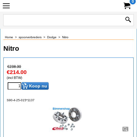
0
Home
>
spoorverbreders
>
Dodge
>
Nitro
Nitro
€
238.30
€
214.00
(incl BTW)
Koop nu
S90-4-25-015*1137