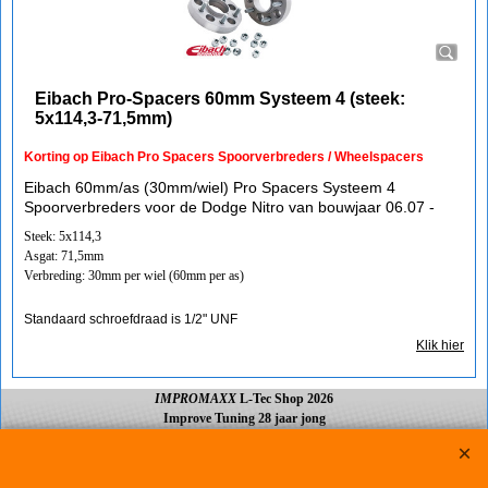
Eibach Pro-Spacers 60mm Systeem 4 (steek:
5x114,3-71,5mm)
Korting op Eibach Pro Spacers Spoorverbreders / Wheelspacers
Eibach 60mm/as (30mm/wiel) Pro Spacers Systeem 4
Spoorverbreders voor de Dodge Nitro van bouwjaar 06.07 -
Steek: 5x114,3
Asgat: 71,5mm
Verbreding: 30mm per wiel (60mm per as)
Standaard schroefdraad is 1/2" UNF
Klik hier
IMPROMAXX
L-Tec Shop 2026
Improve Tuning 28 jaar jong
Webwinkel gemaakt met
ShopFactory webwinkel