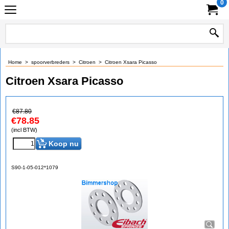
0
Home
>
spoorverbreders
>
Citroen
>
Citroen Xsara Picasso
Citroen Xsara Picasso
€
87.80
€
78.85
(incl BTW)
Koop nu
S90-1-05-012*1079