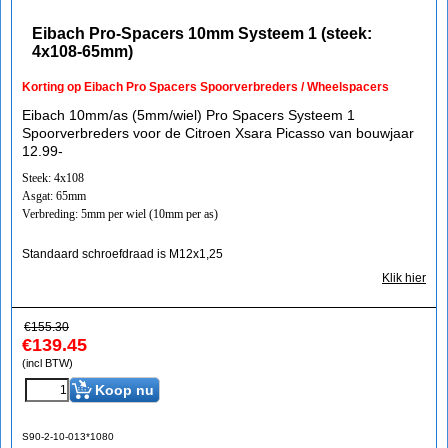
Eibach Pro-Spacers 10mm Systeem 1 (steek:
4x108-65mm)
Korting op Eibach Pro Spacers Spoorverbreders / Wheelspacers
Eibach 10mm/as (5mm/wiel) Pro Spacers Systeem 1
Spoorverbreders voor de Citroen Xsara Picasso van bouwjaar
12.99-
Steek: 4x108
Asgat: 65mm
Verbreding: 5mm per wiel (10mm per as)
Standaard schroefdraad is M12x1,25
Klik hier
€
155.30
€
139.45
(incl BTW)
Koop nu
S90-2-10-013*1080