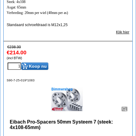
Steek: 4x108
Asgat: 65mm
Verbreding: 20mm per wiel (40mm per as)
Standaard schroefdraad is M12x1,25
Klik hier
€
238.30
€
214.00
(incl BTW)
Koop nu
S90-7-25-019*1083
Eibach Pro-Spacers 50mm Systeem 7 (steek:
4x108-65mm)