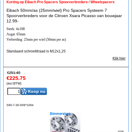
Korting op Eibach Pro Spacers Spoorverbreders / Wheelspacers
Eibach 50mm/as (25mm/wiel) Pro Spacers Systeem 7
Spoorverbreders voor de Citroen Xsara Picasso van bouwjaar
12.99-
Steek: 4x108
Asgat: 65mm
Verbreding: 25mm per wiel (50mm per as)
Standaard schroefdraad is M12x1,25
Klik hier
€
251.40
€
225.75
(incl BTW)
Koop nu
S90-7-30-009*1084