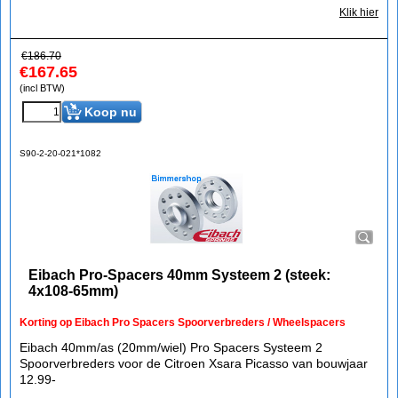
Klik hier
€
186.70
€
167.65
(incl BTW)
Koop nu
S90-2-20-021*1082
Eibach Pro-Spacers 40mm Systeem 2 (steek:
4x108-65mm)
Korting op Eibach Pro Spacers Spoorverbreders / Wheelspacers
Eibach 40mm/as (20mm/wiel) Pro Spacers Systeem 2
Spoorverbreders voor de Citroen Xsara Picasso van bouwjaar
12.99-