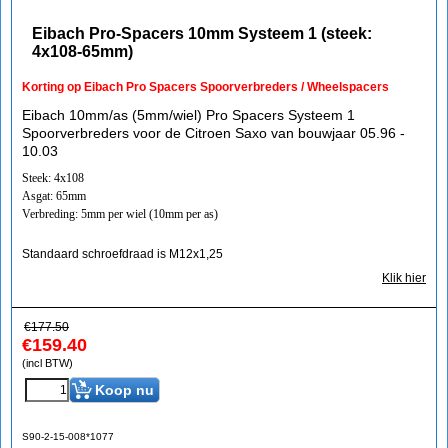
Eibach Pro-Spacers 10mm Systeem 1 (steek:
4x108-65mm)
Korting op Eibach Pro Spacers Spoorverbreders / Wheelspacers
Eibach 10mm/as (5mm/wiel) Pro Spacers Systeem 1
Spoorverbreders voor de Citroen Saxo van bouwjaar 05.96 -
10.03
Steek: 4x108
Asgat: 65mm
Verbreding: 5mm per wiel (10mm per as)
Standaard schroefdraad is M12x1,25
Klik hier
€
177.50
€
159.40
(incl BTW)
Koop nu
S90-2-15-008*1077