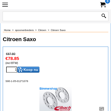
0
Home
>
spoorverbreders
>
Citroen
>
Citroen Saxo
Citroen Saxo
€
87.80
€
78.85
(incl BTW)
Koop nu
S90-1-05-012*1076