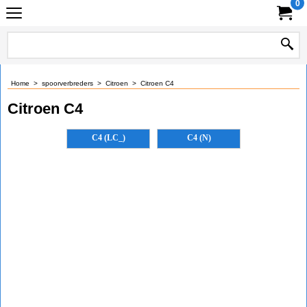
0
Home
>
spoorverbreders
>
Citroen
>
Citroen C4
Citroen C4
C4 (LC_)
C4 (N)