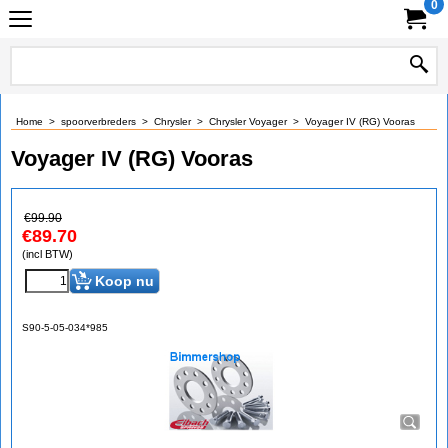
0
Home
>
spoorverbreders
>
Chrysler
>
Chrysler Voyager
>
Voyager IV (RG) Vooras
Voyager IV (RG) Vooras
€
99.90
€
89.70
(incl BTW)
Koop nu
S90-5-05-034*985