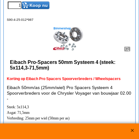
Koop nu
S90-4-25-012*987
Eibach Pro-Spacers 50mm Systeem 4 (steek:
5x114,3-71,5mm)
Korting op Eibach Pro Spacers Spoorverbreders / Wheelspacers
Eibach 50mm/as (25mm/wiel) Pro Spacers Systeem 4
Spoorverbreders voor de Chrysler Voyager van bouwjaar 02.00
-
Steek: 5x114,3
Asgat: 71,5mm
Verbreding: 25mm per wiel (50mm per as)
Standaard schroefdraad is M12x1,5
Klik hier