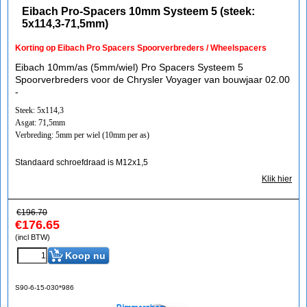
Eibach Pro-Spacers 10mm Systeem 5 (steek:
5x114,3-71,5mm)
Korting op Eibach Pro Spacers Spoorverbreders / Wheelspacers
Eibach 10mm/as (5mm/wiel) Pro Spacers Systeem 5
Spoorverbreders voor de Chrysler Voyager van bouwjaar 02.00
-
Steek: 5x114,3
Asgat: 71,5mm
Verbreding: 5mm per wiel (10mm per as)
Standaard schroefdraad is M12x1,5
Klik hier
€
196.70
€
176.65
(incl BTW)
Koop nu
S90-6-15-030*986