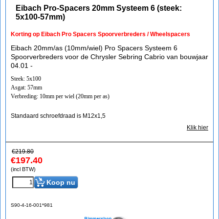
Eibach Pro-Spacers 20mm Systeem 6 (steek:
5x100-57mm)
Korting op Eibach Pro Spacers Spoorverbreders / Wheelspacers
Eibach 20mm/as (10mm/wiel) Pro Spacers Systeem 6
Spoorverbreders voor de Chrysler Sebring Cabrio van bouwjaar
04.01 -
Steek: 5x100
Asgat: 57mm
Verbreding: 10mm per wiel (20mm per as)
Standaard schroefdraad is M12x1,5
Klik hier
€
219.80
€
197.40
(incl BTW)
Koop nu
S90-4-16-001*981