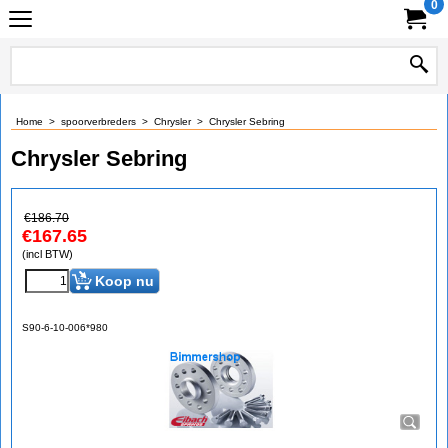
0
Home
>
spoorverbreders
>
Chrysler
>
Chrysler Sebring
Chrysler Sebring
€
186.70
€
167.65
(incl BTW)
Koop nu
S90-6-10-006*980