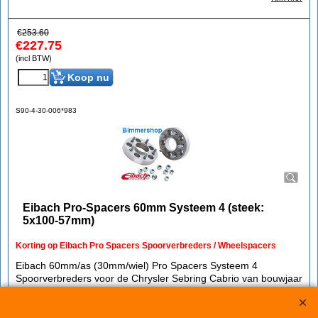
€
253.60
€
227.75
(incl BTW)
Koop nu
S90-4-30-006*983
Eibach Pro-Spacers 60mm Systeem 4 (steek:
5x100-57mm)
Korting op Eibach Pro Spacers Spoorverbreders / Wheelspacers
Eibach 60mm/as (30mm/wiel) Pro Spacers Systeem 4
Spoorverbreders voor de Chrysler Sebring Cabrio van bouwjaar
04.01 -
Steek: 5x100