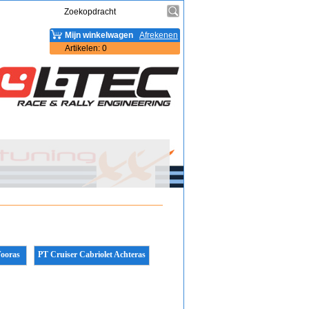
Mijn winkelwagen
Afrekenen
Artikelen
:
0
Vooras
PT Cruiser Cabriolet Achteras