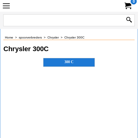
0
Home
>
spoorverbreders
>
Chrysler
>
Chrysler 300C
Chrysler 300C
300 C