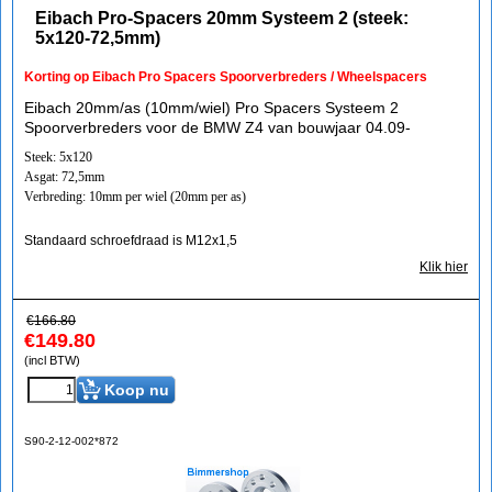
Eibach Pro-Spacers 20mm Systeem 2 (steek:
5x120-72,5mm)
Korting op Eibach Pro Spacers Spoorverbreders / Wheelspacers
Eibach 20mm/as (10mm/wiel) Pro Spacers Systeem 2
Spoorverbreders voor de BMW Z4 van bouwjaar 04.09-
Steek: 5x120
Asgat: 72,5mm
Verbreding: 10mm per wiel (20mm per as)
Standaard schroefdraad is M12x1,5
Klik hier
€
166.80
€
149.80
(incl BTW)
Koop nu
S90-2-12-002*872