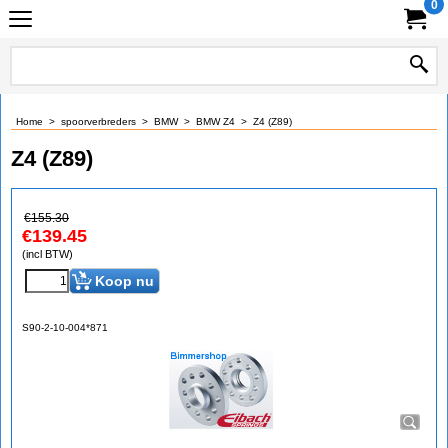
0
Home
>
spoorverbreders
>
BMW
>
BMW Z4
>
Z4 (Z89)
Z4 (Z89)
€
155.30
€
139.45
(incl BTW)
Koop nu
S90-2-10-004*871