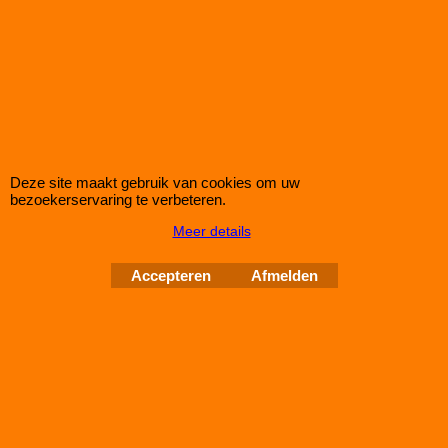
Eibach Pro-Spacers 60mm Systeem 7 (steek:
5x120-72,5mm)
Korting op Eibach Pro Spacers Spoorverbreders / Wheelspacers
Eibach 60mm/as (30mm/wiel) Pro Spacers Systeem 7
Spoorverbreders voor de BMW Z4 van bouwjaar 04.09-
Steek: 5x120
Asgat: 72,5mm
Verbreding: 30mm per wiel (60mm per as)
Deze site maakt gebruik van cookies om uw
bezoekerservaring te verbeteren.
Standaard schroefdraad is M12x1,5
Meer details
Klik hier
Accepteren
Afmelden
IMPROMAXX
L-Tec Shop 2026
Improve Tuning 28 jaar jong
Webwinkel gemaakt met
ShopFactory webwinkel
software.