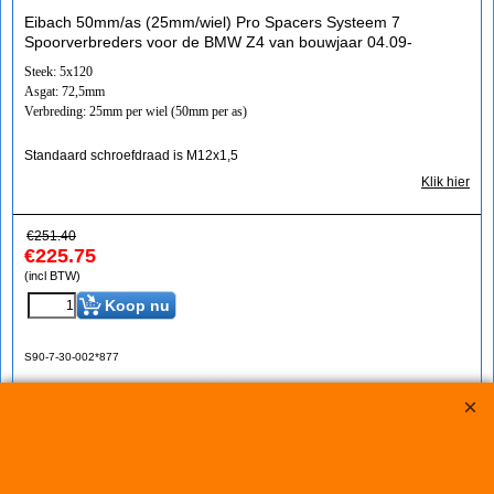
Eibach 50mm/as (25mm/wiel) Pro Spacers Systeem 7
Spoorverbreders voor de BMW Z4 van bouwjaar 04.09-
Steek: 5x120
Asgat: 72,5mm
Verbreding: 25mm per wiel (50mm per as)
Standaard schroefdraad is M12x1,5
Klik hier
€
251.40
€
225.75
(incl BTW)
Koop nu
S90-7-30-002*877