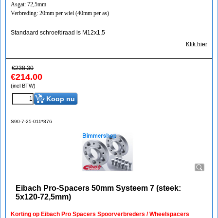
Asgat: 72,5mm
Verbreding: 20mm per wiel (40mm per as)
Standaard schroefdraad is M12x1,5
Klik hier
€
238.30
€
214.00
(incl BTW)
Koop nu
S90-7-25-011*876
Eibach Pro-Spacers 50mm Systeem 7 (steek:
5x120-72,5mm)
Korting op Eibach Pro Spacers Spoorverbreders / Wheelspacers