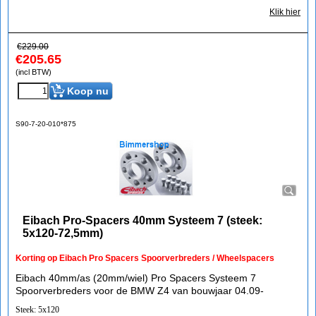
Klik hier
€
229.00
€
205.65
(incl BTW)
Koop nu
S90-7-20-010*875
Eibach Pro-Spacers 40mm Systeem 7 (steek:
5x120-72,5mm)
Korting op Eibach Pro Spacers Spoorverbreders / Wheelspacers
Eibach 40mm/as (20mm/wiel) Pro Spacers Systeem 7
Spoorverbreders voor de BMW Z4 van bouwjaar 04.09-
Steek: 5x120