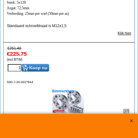
Steek: 5x120
Asgat: 72,5mm
Verbreding: 25mm per wiel (50mm per as)
Standaard schroefdraad is M12x1,5
Klik hier
€
251.40
€
225.75
(incl BTW)
Koop nu
S90-7-30-002*844
Eibach Pro-Spacers 60mm Systeem 7 (steek:
5x120-72,5mm)