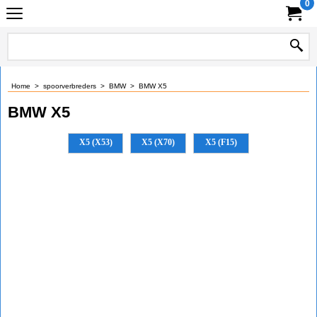
0
Home
>
spoorverbreders
>
BMW
>
BMW X5
BMW X5
X5 (X53)
X5 (X70)
X5 (F15)