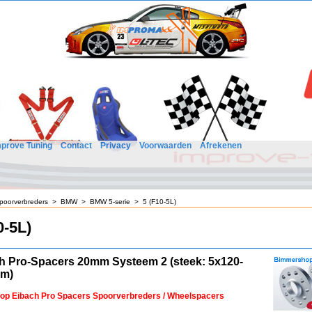
mprove Tuning
Contact
Privacy
Voorwaarden
Afrekenen
poorverbreders
>
BMW
>
BMW 5-serie
>
5 (F10-5L)
0-5L)
h Pro-Spacers 20mm Systeem 2 (steek: 5x120-
mm)
 op Eibach Pro Spacers Spoorverbreders / Wheelspacers