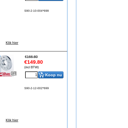
S90-2-10-004*698
Klik hier
€
166.80
€
149.80
(incl BTW)
Koop nu
S90-2-12-002*699
Klik hier