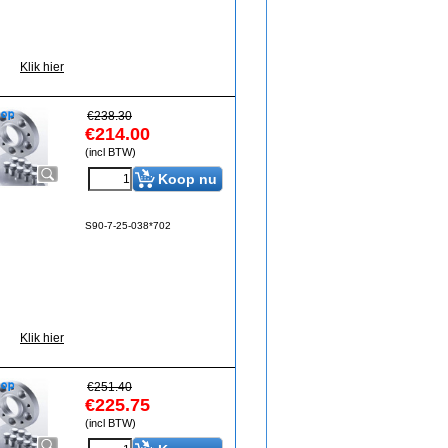
Klik hier
€
238.30
€
214.00
(incl BTW)
Koop nu
S90-7-25-038*702
Klik hier
€
251.40
€
225.75
(incl BTW)