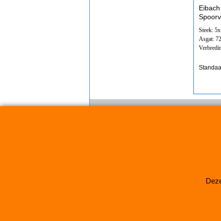
Eibach
Spoorv
Steek: 5
Asgat: 7
Verbredi
Standaa
Deze