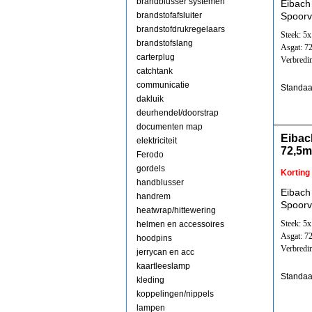
brandblusser systemen
Eibach
brandstofafsluiter
Spoorv
brandstofdrukregelaars
Steek: 5
brandstofslang
Asgat: 7
carterplug
Verbredi
catchtank
communicatie
Standaa
dakluik
deurhendel/doorstrap
documenten map
Eibac
elektriciteit
72,5
Ferodo
gordels
Korting
handblusser
Eibach
handrem
Spoorv
heatwrap/hittewering
Steek: 5
helmen en accessoires
Asgat: 7
hoodpins
Verbredi
jerrycan en acc
kaartleeslamp
Standaa
kleding
koppelingen/nippels
lampen