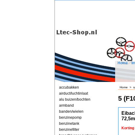
Home
I
accubakken
Home
>
s
airduct/luchtinlaat
5 (F1
alu buizen/bochten
armband
banden/wielen
Eibac
benzinepomp
72,5
benzinetank
Korting
benzinefilter