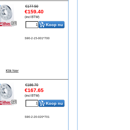
€
177.50
€
159.40
(incl BTW)
Koop nu
S90-2-15-001*700
Klik hier
€
186.70
€
167.65
(incl BTW)
Koop nu
S90-2-20-020*701