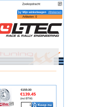
Mijn winkelwagen
Afrekenen
Artikelen
:
0
€
155.30
€
139.45
(incl BTW)
Koop nu