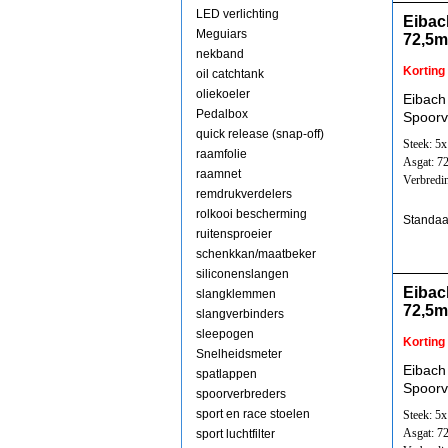
LED verlichting
Eibac
Meguiars
72,5
nekband
Korting
oil catchtank
oliekoeler
Eibach
Pedalbox
Spoorv
quick release (snap-off)
Steek: 5
raamfolie
Asgat: 7
raamnet
Verbredi
remdrukverdelers
rolkooi bescherming
Standaa
ruitensproeier
schenkkan/maatbeker
siliconenslangen
Eibac
slangklemmen
72,5
slangverbinders
sleepogen
Korting
Snelheidsmeter
Eibach
spatlappen
Spoorv
spoorverbreders
sport en race stoelen
Steek: 5
Asgat: 7
sport luchtfilter