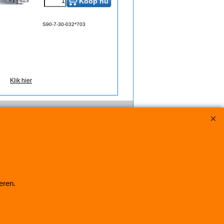
Koop nu
S90-7-30-032*703
Klik hier
eren.