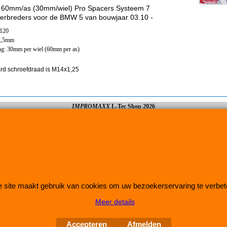
 60mm/as (30mm/wiel) Pro Spacers Systeem 7
erbreders voor de BMW 5 van bouwjaar 03.10 -
x120
2,5mm
ng: 30mm per wiel (60mm per as)
rd schroefdraad is M14x1,25
IMPROMAXX
L-Tec Shop 2026
Improve Tuning 28 jaar jong
 site maakt gebruik van cookies om uw bezoekerservaring te verbet
Meer details
Webwinkel gemaakt met
ShopFactory webwinkel
software.
Accepteren
Afmelden