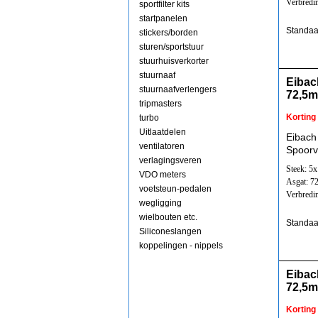
Verbredi
sportfilter kits
startpanelen
Standaa
stickers/borden
sturen/sportstuur
stuurhuisverkorter
stuurnaaf
Eibac
stuurnaafverlengers
72,5
tripmasters
Korting
turbo
Uitlaatdelen
Eibach
ventilatoren
Spoorv
verlagingsveren
Steek: 5
VDO meters
Asgat: 7
voetsteun-pedalen
Verbredi
wegligging
wielbouten etc.
Standaa
Siliconeslangen
koppelingen - nippels
Eibac
72,5
Korting