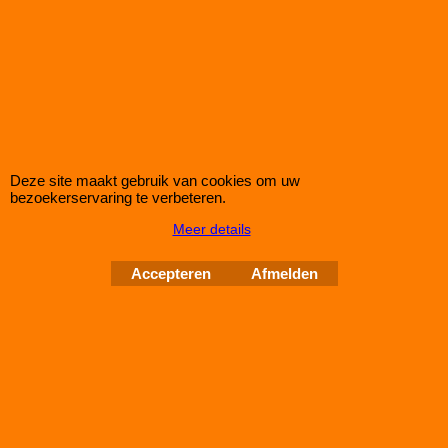
Eibach Pro-Spacers 60mm Systeem 7 (steek:
5x120-72,5mm)
Korting op Eibach Pro Spacers Spoorverbreders / Wheelspacers
Eibach 60mm/as (30mm/wiel) Pro Spacers Systeem 7
Spoorverbreders voor de BMW 3 van bouwjaar 09.90 - 02.98
Steek: 5x120
Asgat: 72,5mm
Verbreding: 30mm per wiel (60mm per as)
Deze site maakt gebruik van cookies om uw
bezoekerservaring te verbeteren.
Standaard schroefdraad is M12x1,5
Meer details
Klik hier
Accepteren
Afmelden
IMPROMAXX
L-Tec Shop 2026
Improve Tuning 28 jaar jong
Webwinkel gemaakt met
ShopFactory webwinkel
software.