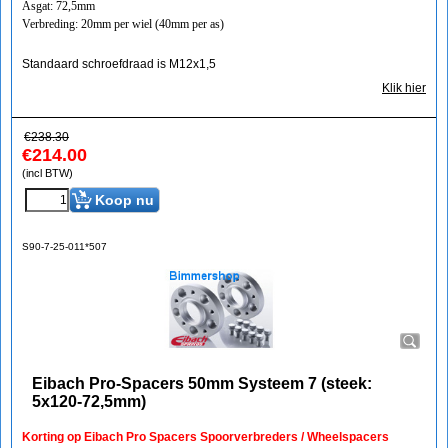
Asgat: 72,5mm
Verbreding: 20mm per wiel (40mm per as)
Standaard schroefdraad is M12x1,5
Klik hier
€
238.30
€
214.00
(incl BTW)
Koop nu
S90-7-25-011*507
Eibach Pro-Spacers 50mm Systeem 7 (steek:
5x120-72,5mm)
Korting op Eibach Pro Spacers Spoorverbreders / Wheelspacers