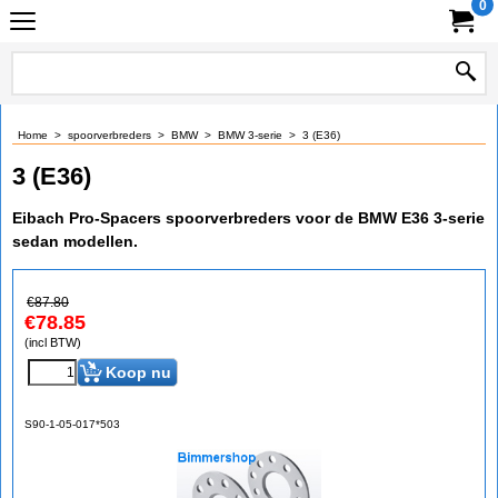
0
Home
>
spoorverbreders
>
BMW
>
BMW 3-serie
>
3 (E36)
3 (E36)
Eibach Pro-Spacers spoorverbreders voor de BMW E36 3-serie
sedan modellen.
€
87.80
€
78.85
(incl BTW)
Koop nu
S90-1-05-017*503