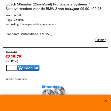
Eibach 50mm/as (25mm/wiel) Pro Spacers Systeem 7
Spoorverbreders voor de BMW 3 van bouwjaar 09.90 - 02.98
Steek: 5x120
Asgat: 72,5mm
Verbreding: 25mm per wiel (50mm per as)
Standaard schroefdraad is M12x1,5
Klik hier
€
251.40
€
225.75
(incl BTW)
Koop nu
S90-7-30-002*508