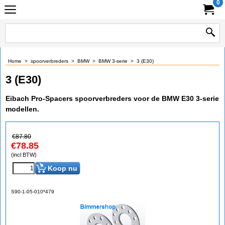
0
Home
>
spoorverbreders
>
BMW
>
BMW 3-serie
>
3 (E30)
3 (E30)
Eibach Pro-Spacers spoorverbreders voor de BMW E30 3-serie
modellen.
€
87.80
€
78.85
(incl BTW)
Koop nu
S90-1-05-010*479