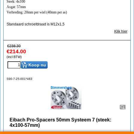
Steek: 4x100
Asgat: 57mm
Verbreding: 20mm per wiel (40mm per as)
Standaard schroefdraad is M12x1,5
Klik hier
€
238.30
€
214.00
(incl BTW)
Koop nu
S90-7-25-001*483
Eibach Pro-Spacers 50mm Systeem 7 (steek:
4x100-57mm)