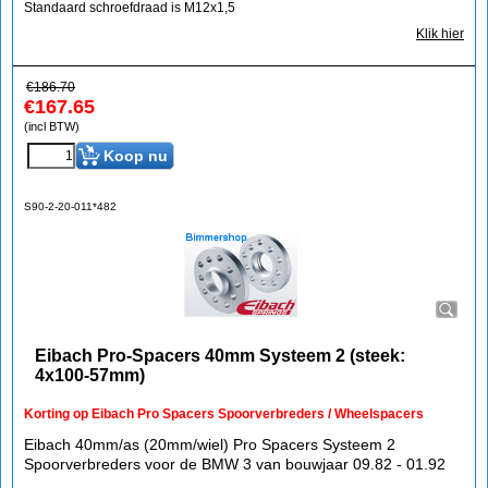
Standaard schroefdraad is M12x1,5
Klik hier
€
186.70
€
167.65
(incl BTW)
Koop nu
S90-2-20-011*482
Eibach Pro-Spacers 40mm Systeem 2 (steek:
4x100-57mm)
Korting op Eibach Pro Spacers Spoorverbreders / Wheelspacers
Eibach 40mm/as (20mm/wiel) Pro Spacers Systeem 2
Spoorverbreders voor de BMW 3 van bouwjaar 09.82 - 01.92