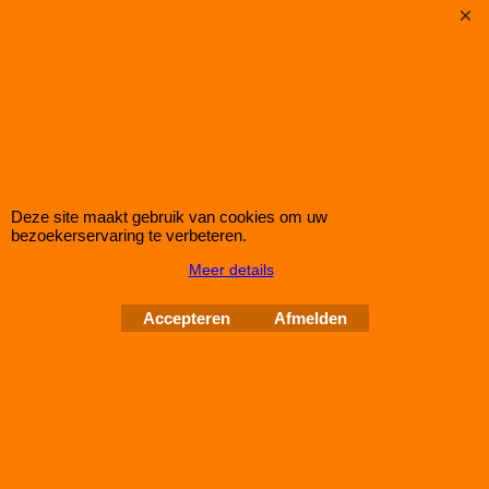
Korting op Eibach Pro Spacers Spoorverbreders / Wheelspacers
Eibach 50mm/as (25mm/wiel) Pro Spacers Systeem 7
Spoorverbreders voor de BMW 3 van bouwjaar 09.82 - 01.92
Steek: 4x100
Asgat: 57mm
Verbreding: 25mm per wiel (50mm per as)
Standaard schroefdraad is M12x1,5
Klik hier
Deze site maakt gebruik van cookies om uw
bezoekerservaring te verbeteren.
IMPROMAXX
L-Tec Shop 2026
Improve Tuning 28 jaar jong
Meer details
Accepteren
Afmelden
Webwinkel gemaakt met
ShopFactory webwinkel
software.