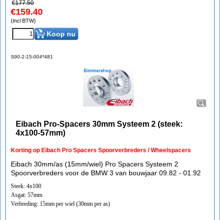
€
177.50
€
159.40
(incl BTW)
Koop nu
S90-2-15-004*481
Eibach Pro-Spacers 30mm Systeem 2 (steek:
4x100-57mm)
Korting op Eibach Pro Spacers Spoorverbreders / Wheelspacers
Eibach 30mm/as (15mm/wiel) Pro Spacers Systeem 2
Spoorverbreders voor de BMW 3 van bouwjaar 09.82 - 01.92
Steek: 4x100
Asgat: 57mm
Verbreding: 15mm per wiel (30mm per as)