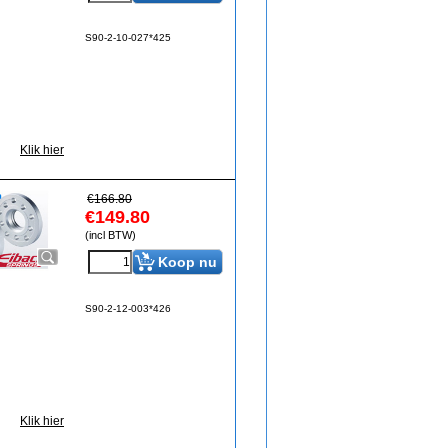
S90-2-10-027*425
Klik hier
€
166.80
€
149.80
(incl BTW)
Koop nu
S90-2-12-003*426
Klik hier