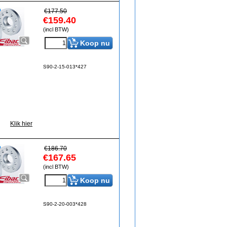
€
177.50
€
159.40
(incl BTW)
Koop nu
S90-2-15-013*427
Klik hier
€
186.70
€
167.65
(incl BTW)
Koop nu
S90-2-20-003*428