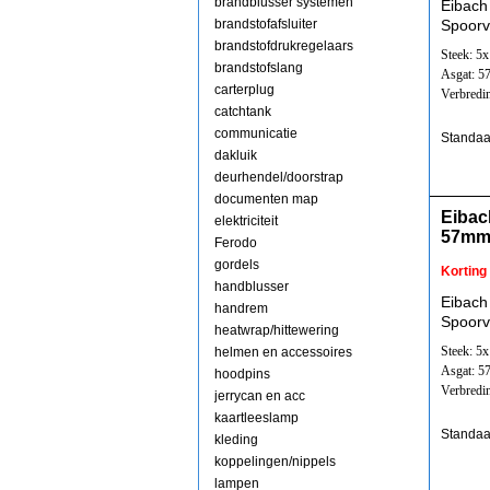
brandblusser systemen
Eibach
brandstofafsluiter
Spoorv
brandstofdrukregelaars
Steek: 5
brandstofslang
Asgat: 
carterplug
Verbredi
catchtank
communicatie
Standaa
dakluik
deurhendel/doorstrap
documenten map
Eibac
elektriciteit
57mm
Ferodo
gordels
Korting
handblusser
Eibach
handrem
Spoorv
heatwrap/hittewering
Steek: 5
helmen en accessoires
Asgat: 
hoodpins
Verbredi
jerrycan en acc
kaartleeslamp
Standaa
kleding
koppelingen/nippels
lampen