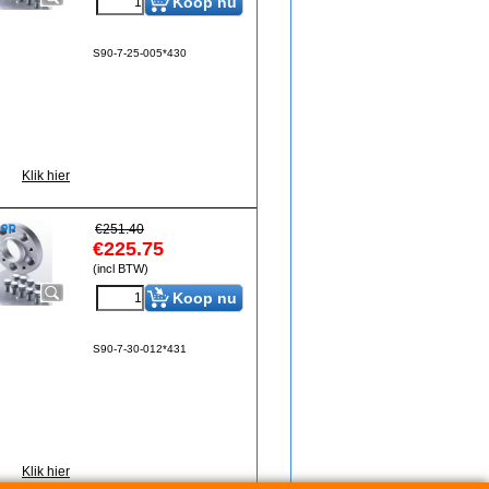
Koop nu
S90-7-25-005*430
Klik hier
€
251.40
€
225.75
(incl BTW)
Koop nu
S90-7-30-012*431
Klik hier