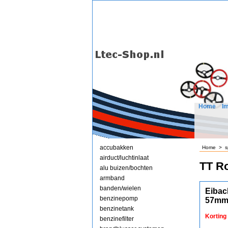
Home
I
accubakken
Home
>
s
airduct/luchtinlaat
TT Ro
alu buizen/bochten
armband
banden/wielen
Eibac
benzinepomp
57mm
benzinetank
Korting
benzinefilter