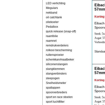
LED verlichting
Eibac
Meguiars
57mm
nekband
Korting
oil catchtank
oliekoeler
Eibach
Pedalbox
Spoorv
quick release (snap-off)
Steek: 5
raamfolie
Asgat: 
raamnet
Verbredi
remdrukverdelers
rolkooi bescherming
Standaa
ruitensproeier
schenkkan/maatbeker
siliconenslangen
Eibac
slangklemmen
57mm
slangverbinders
sleepogen
Korting
Snelheidsmeter
Eibach
spatlappen
Spoorv
spoorverbreders
sport en race stoelen
Steek: 5
Asgat: 
sport luchtfilter