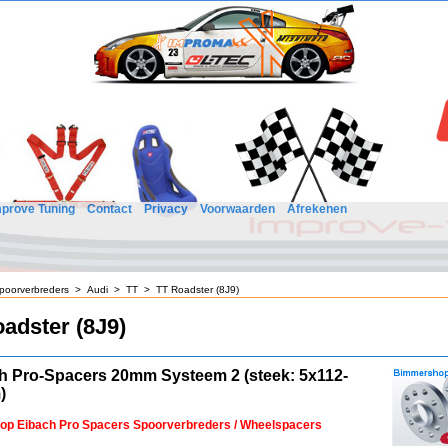
mprove Tuning
Contact
Privacy
Voorwaarden
Afrekenen
poorverbreders
>
Audi
>
TT
>
TT Roadster (8J9)
adster (8J9)
h Pro-Spacers 20mm Systeem 2 (steek: 5x112-
)
 op Eibach Pro Spacers Spoorverbreders / Wheelspacers