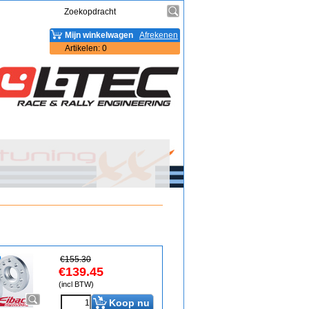
Mijn winkelwagen
Afrekenen
Artikelen
:
0
€
155.30
€
139.45
(incl BTW)
Koop nu