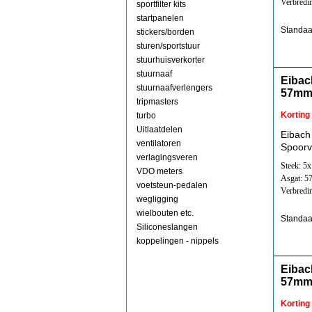
Verbredi
sportfilter kits
startpanelen
Standaa
stickers/borden
sturen/sportstuur
stuurhuisverkorter
stuurnaaf
Eibac
stuurnaafverlengers
57mm
tripmasters
Korting
turbo
Uitlaatdelen
Eibach
ventilatoren
Spoorv
verlagingsveren
Steek: 5
VDO meters
Asgat: 
voetsteun-pedalen
Verbredi
wegligging
wielbouten etc.
Standaa
Siliconeslangen
koppelingen - nippels
Eibac
57mm
Korting