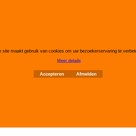
IMPROMAXX
L-Tec Shop 2026
Improve Tuning 28 jaar jong
 site maakt gebruik van cookies om uw bezoekerservaring te verbet
Meer details
Webwinkel gemaakt met
ShopFactory webwinkel
Accepteren
Afmelden
software.