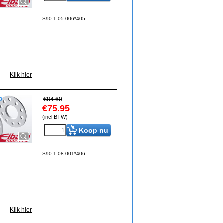
S90-1-05-006*405
Klik hier
€
84.60
€
75.95
(incl BTW)
Koop nu
S90-1-08-001*406
Klik hier