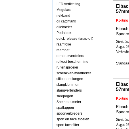
LED verlichting
Eibac
Meguiars
57mm
nekband
Korting
oil catchtank
oliekoeler
Eibach
Pedalbox
Spoorv
quick release (snap-off)
Steek: 5
raamfolie
Asgat: 
raamnet
Verbredi
remdrukverdelers
rolkooi bescherming
Standaa
ruitensproeier
schenkkan/maatbeker
siliconenslangen
Eibac
slangklemmen
57mm
slangverbinders
sleepogen
Korting
Snelheidsmeter
Eibach
spatlappen
Spoorv
spoorverbreders
sport en race stoelen
Steek: 5
Asgat: 
sport luchtfilter