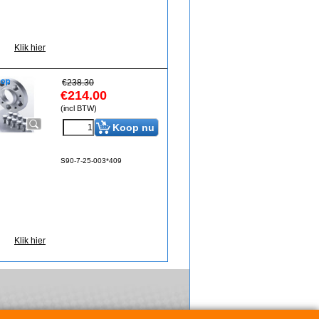
Klik hier
€
238.30
€
214.00
(incl BTW)
Koop nu
S90-7-25-003*409
Klik hier