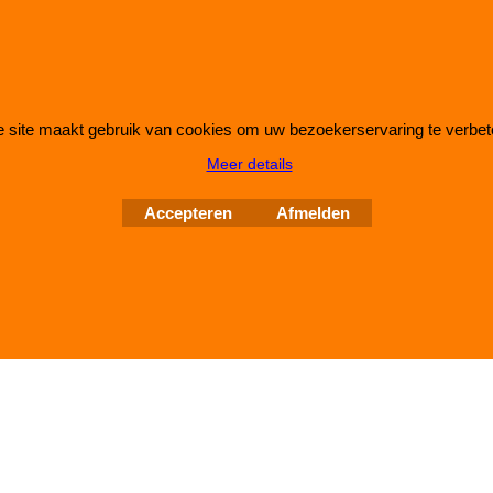
 site maakt gebruik van cookies om uw bezoekerservaring te verbet
Webwinkel gemaakt met
ShopFactory webwinkel
Meer details
software.
Accepteren
Afmelden