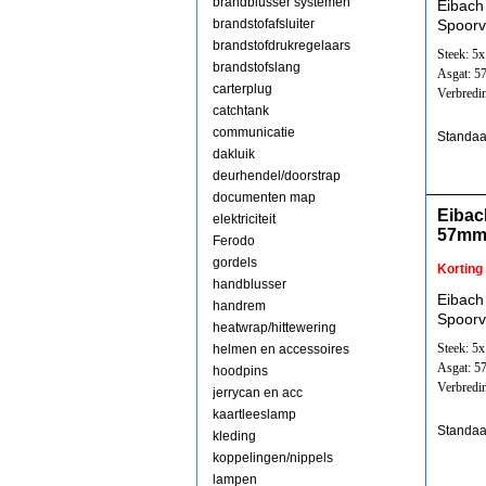
brandblusser systemen
Eibach
brandstofafsluiter
Spoorv
brandstofdrukregelaars
Steek: 5
brandstofslang
Asgat: 
carterplug
Verbredi
catchtank
communicatie
Standaa
dakluik
deurhendel/doorstrap
documenten map
Eibac
elektriciteit
57mm
Ferodo
gordels
Korting
handblusser
Eibach
handrem
Spoorv
heatwrap/hittewering
Steek: 5
helmen en accessoires
Asgat: 
hoodpins
Verbredi
jerrycan en acc
kaartleeslamp
Standaa
kleding
koppelingen/nippels
lampen