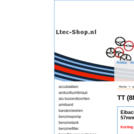
Home
I
accubakken
Home
>
s
airduct/luchtinlaat
TT (8
alu buizen/bochten
armband
banden/wielen
Eibac
benzinepomp
57mm
benzinetank
Korting
benzinefilter