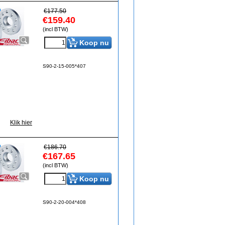
€
177.50
€
159.40
(incl BTW)
Koop nu
S90-2-15-005*407
Klik hier
€
186.70
€
167.65
(incl BTW)
Koop nu
S90-2-20-004*408