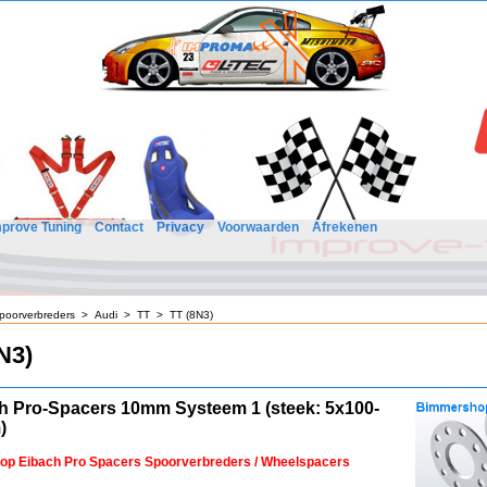
mprove Tuning
Contact
Privacy
Voorwaarden
Afrekenen
poorverbreders
>
Audi
>
TT
>
TT (8N3)
N3)
h Pro-Spacers 10mm Systeem 1 (steek: 5x100-
)
 op Eibach Pro Spacers Spoorverbreders / Wheelspacers