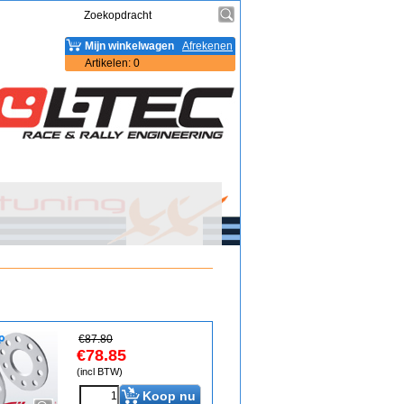
Mijn winkelwagen
Afrekenen
Artikelen
:
0
€
87.80
€
78.85
(incl BTW)
Koop nu