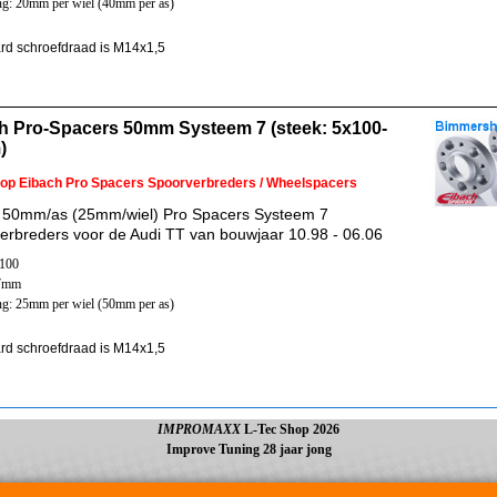
ng: 20mm per wiel (40mm per as)
rd schroefdraad is M14x1,5
h Pro-Spacers 50mm Systeem 7 (steek: 5x100-
)
 op Eibach Pro Spacers Spoorverbreders / Wheelspacers
 50mm/as (25mm/wiel) Pro Spacers Systeem 7
erbreders voor de Audi TT van bouwjaar 10.98 - 06.06
x100
57mm
ng: 25mm per wiel (50mm per as)
rd schroefdraad is M14x1,5
IMPROMAXX
L-Tec Shop 2026
Improve Tuning 28 jaar jong