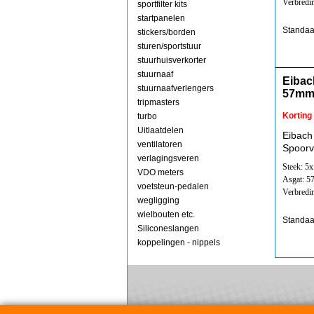
Verbredi
sportfilter kits
startpanelen
Standaa
stickers/borden
sturen/sportstuur
stuurhuisverkorter
stuurnaaf
Eibac
stuurnaafverlengers
57mm
tripmasters
Korting
turbo
Uitlaatdelen
Eibach
ventilatoren
Spoorv
verlagingsveren
Steek: 5
VDO meters
Asgat: 
voetsteun-pedalen
Verbredi
wegligging
wielbouten etc.
Standaa
Siliconeslangen
koppelingen - nippels