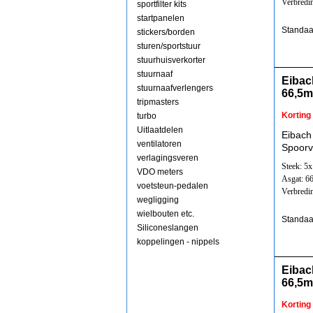
Verbredi
sportfilter kits
startpanelen
Standaa
stickers/borden
sturen/sportstuur
stuurhuisverkorter
stuurnaaf
Eibac
stuurnaafverlengers
66,5
tripmasters
Korting
turbo
Uitlaatdelen
Eibach
ventilatoren
Spoorv
verlagingsveren
Steek: 5
VDO meters
Asgat: 6
voetsteun-pedalen
Verbredi
wegligging
wielbouten etc.
Standaa
Siliconeslangen
koppelingen - nippels
Eibac
66,5
Korting