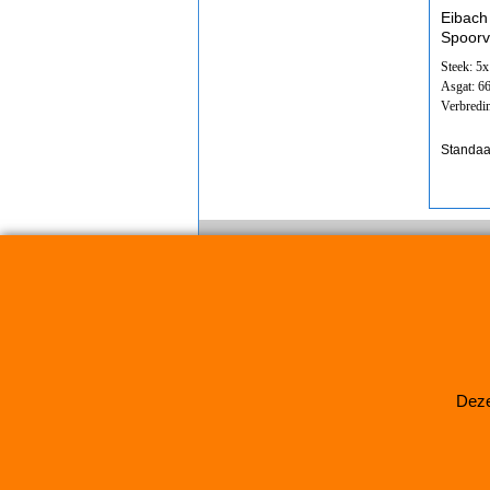
Eibach
Spoorv
Steek: 5
Asgat: 6
Verbredi
Standaa
Deze