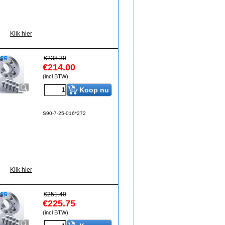
Klik hier
€
238.30
€
214.00
(incl BTW)
Koop nu
S90-7-25-016*272
Klik hier
€
251.40
€
225.75
(incl BTW)