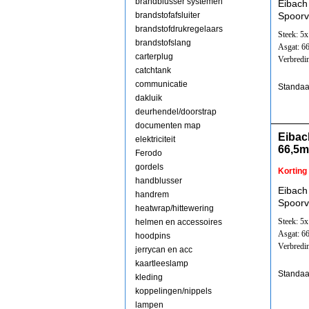
brandblusser systemen
Eibach
brandstofafsluiter
Spoorv
brandstofdrukregelaars
Steek: 5
brandstofslang
Asgat: 6
carterplug
Verbredi
catchtank
communicatie
Standaa
dakluik
deurhendel/doorstrap
documenten map
Eibac
elektriciteit
66,5
Ferodo
gordels
Korting
handblusser
Eibach
handrem
Spoorv
heatwrap/hittewering
Steek: 5
helmen en accessoires
Asgat: 6
hoodpins
Verbredi
jerrycan en acc
kaartleeslamp
Standaa
kleding
koppelingen/nippels
lampen