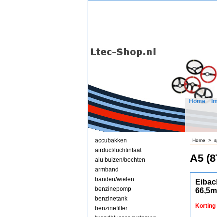
Home
I
accubakken
Home
>
s
airduct/luchtinlaat
A5 (8
alu buizen/bochten
armband
banden/wielen
Eibac
benzinepomp
66,5
benzinetank
Korting
benzinefilter