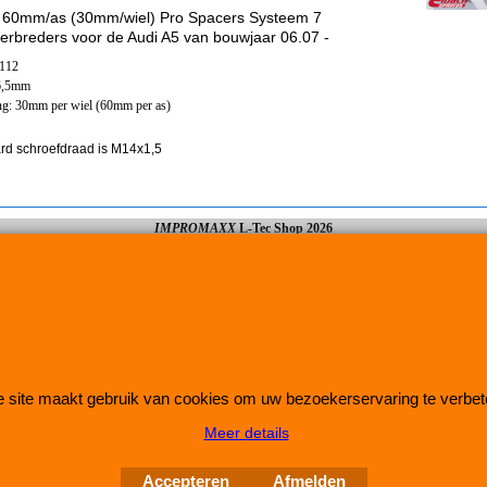
 60mm/as (30mm/wiel) Pro Spacers Systeem 7
erbreders voor de Audi A5 van bouwjaar 06.07 -
x112
6,5mm
ng: 30mm per wiel (60mm per as)
rd schroefdraad is M14x1,5
IMPROMAXX
L-Tec Shop 2026
Improve Tuning 28 jaar jong
 site maakt gebruik van cookies om uw bezoekerservaring te verbet
Meer details
Webwinkel gemaakt met
ShopFactory webwinkel
software.
Accepteren
Afmelden