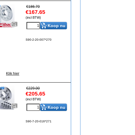
€
186.70
€
167.65
(incl BTW)
Koop nu
S90-2-20-007*270
Klik hier
€
229.00
€
205.65
(incl BTW)
Koop nu
S90-7-20-016*271