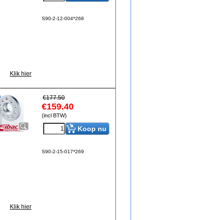
S90-2-12-004*268
Klik hier
€
177.50
€
159.40
(incl BTW)
Koop nu
S90-2-15-017*269
Klik hier