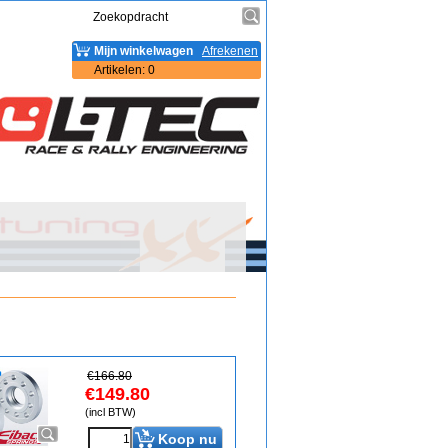
Mijn winkelwagen
Afrekenen
Artikelen
:
0
€
166.80
€
149.80
(incl BTW)
Koop nu