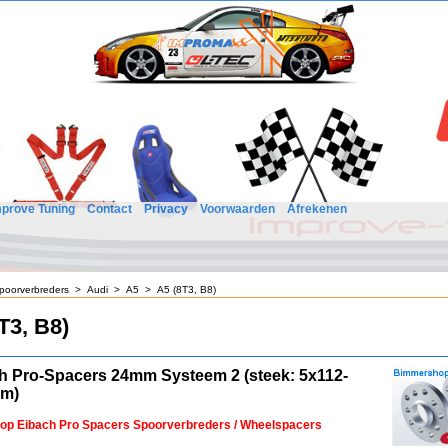
mprove Tuning
Contact
Privacy
Voorwaarden
Afrekenen
poorverbreders
>
Audi
>
A5
>
A5 (8T3, B8)
T3, B8)
h Pro-Spacers 24mm Systeem 2 (steek: 5x112-
mm)
 op Eibach Pro Spacers Spoorverbreders / Wheelspacers