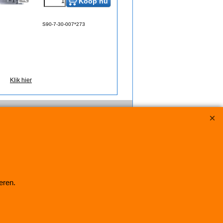
Koop nu
S90-7-30-007*273
Klik hier
eren.