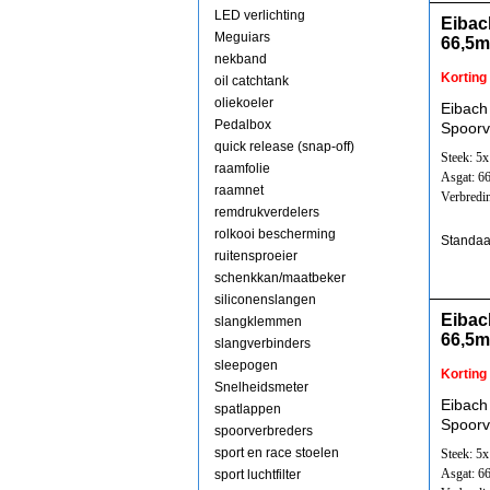
LED verlichting
Eibac
Meguiars
66,5
nekband
Korting
oil catchtank
oliekoeler
Eibach
Pedalbox
Spoorv
quick release (snap-off)
Steek: 5
raamfolie
Asgat: 6
raamnet
Verbredi
remdrukverdelers
rolkooi bescherming
Standaa
ruitensproeier
schenkkan/maatbeker
siliconenslangen
Eibac
slangklemmen
66,5
slangverbinders
sleepogen
Korting
Snelheidsmeter
Eibach
spatlappen
Spoorv
spoorverbreders
sport en race stoelen
Steek: 5
Asgat: 6
sport luchtfilter