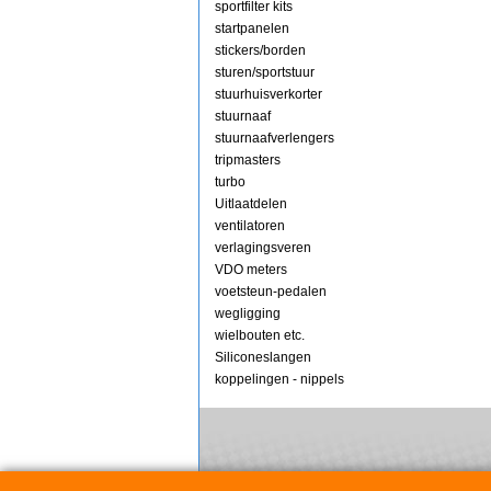
sportfilter kits
startpanelen
stickers/borden
sturen/sportstuur
stuurhuisverkorter
stuurnaaf
stuurnaafverlengers
tripmasters
turbo
Uitlaatdelen
ventilatoren
verlagingsveren
VDO meters
voetsteun-pedalen
wegligging
wielbouten etc.
Siliconeslangen
koppelingen - nippels