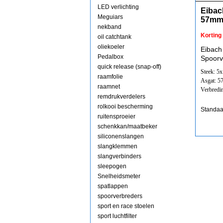
LED verlichting
Eibac
Meguiars
57mm
nekband
Korting
oil catchtank
oliekoeler
Eibach
Pedalbox
Spoorv
quick release (snap-off)
Steek: 5
raamfolie
Asgat: 
raamnet
Verbredi
remdrukverdelers
rolkooi bescherming
Standaa
ruitensproeier
schenkkan/maatbeker
siliconenslangen
slangklemmen
slangverbinders
sleepogen
Snelheidsmeter
spatlappen
spoorverbreders
sport en race stoelen
sport luchtfilter