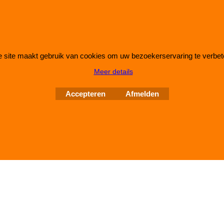
 site maakt gebruik van cookies om uw bezoekerservaring te verbet
Webwinkel gemaakt met
ShopFactory webwinkel
Meer details
software.
Accepteren
Afmelden