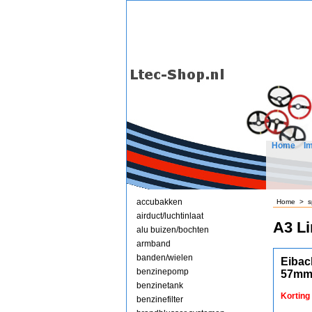
Home
I
accubakken
Home
>
s
airduct/luchtinlaat
A3 L
alu buizen/bochten
armband
banden/wielen
Eibac
benzinepomp
57mm
benzinetank
Korting
benzinefilter