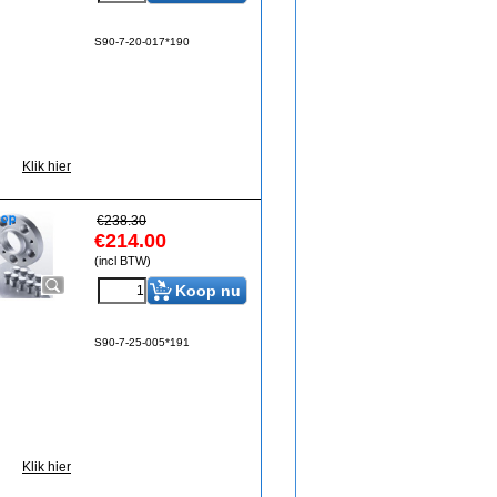
S90-7-20-017*190
Klik hier
€
238.30
€
214.00
(incl BTW)
Koop nu
S90-7-25-005*191
Klik hier