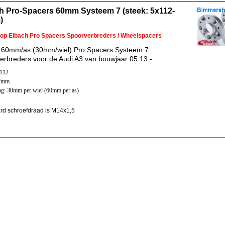
h Pro-Spacers 60mm Systeem 7 (steek: 5x112-
)
 op Eibach Pro Spacers Spoorverbreders / Wheelspacers
 60mm/as (30mm/wiel) Pro Spacers Systeem 7
erbreders voor de Audi A3 van bouwjaar 05.13 -
x112
57mm
ng: 30mm per wiel (60mm per as)
rd schroefdraad is M14x1,5