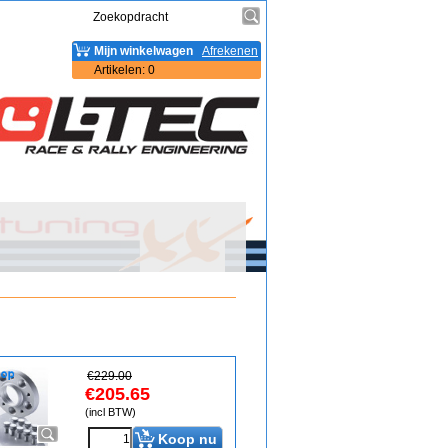
Mijn winkelwagen
Afrekenen
Artikelen
:
0
€
229.00
€
205.65
(incl BTW)
Koop nu