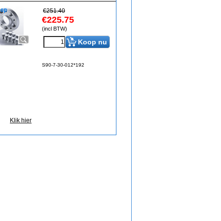
€
251.40
€
225.75
(incl BTW)
Koop nu
S90-7-30-012*192
Klik hier