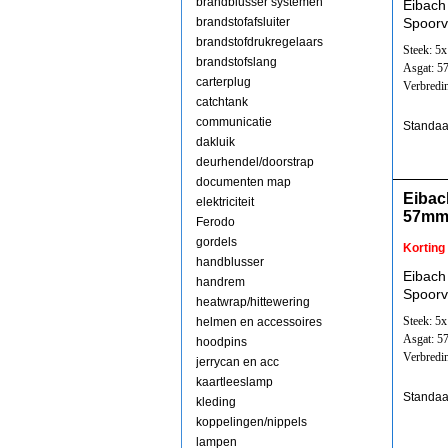
brandblusser systemen
Eibach
brandstofafsluiter
Spoorv
brandstofdrukregelaars
Steek: 5
brandstofslang
Asgat: 
carterplug
Verbredi
catchtank
communicatie
Standaa
dakluik
deurhendel/doorstrap
documenten map
Eibac
elektriciteit
57mm
Ferodo
gordels
Korting
handblusser
Eibach
handrem
Spoorv
heatwrap/hittewering
Steek: 5
helmen en accessoires
Asgat: 
hoodpins
Verbredi
jerrycan en acc
kaartleeslamp
Standaa
kleding
koppelingen/nippels
lampen