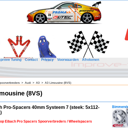
mprove Tuning
Contact
Privacy
Voorwaarden
Afrekenen
poorverbreders
>
Audi
>
A3
>
A3 Limousine (8VS)
imousine (8VS)
h Pro-Spacers 40mm Systeem 7 (steek: 5x112-
)
 op Eibach Pro Spacers Spoorverbreders / Wheelspacers