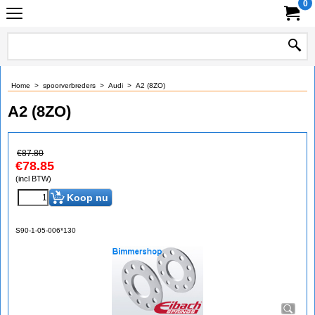
0
Home
>
spoorverbreders
>
Audi
>
A2 (8ZO)
A2 (8ZO)
€
87.80
€
78.85
(incl BTW)
Koop nu
S90-1-05-006*130