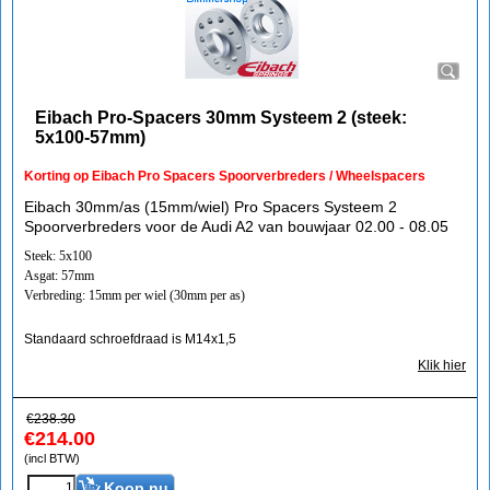
Eibach Pro-Spacers 30mm Systeem 2 (steek:
5x100-57mm)
Korting op Eibach Pro Spacers Spoorverbreders / Wheelspacers
Eibach 30mm/as (15mm/wiel) Pro Spacers Systeem 2
Spoorverbreders voor de Audi A2 van bouwjaar 02.00 - 08.05
Steek: 5x100
Asgat: 57mm
Verbreding: 15mm per wiel (30mm per as)
Standaard schroefdraad is M14x1,5
Klik hier
€
238.30
€
214.00
(incl BTW)
Koop nu