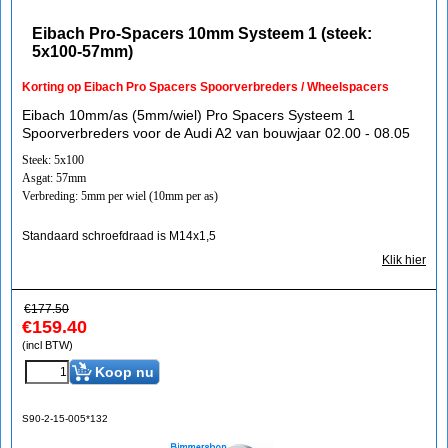
Eibach Pro-Spacers 10mm Systeem 1 (steek:
5x100-57mm)
Korting op Eibach Pro Spacers Spoorverbreders / Wheelspacers
Eibach 10mm/as (5mm/wiel) Pro Spacers Systeem 1
Spoorverbreders voor de Audi A2 van bouwjaar 02.00 - 08.05
Steek: 5x100
Asgat: 57mm
Verbreding: 5mm per wiel (10mm per as)
Standaard schroefdraad is M14x1,5
Klik hier
€
177.50
€
159.40
(incl BTW)
Koop nu
S90-2-15-005*132