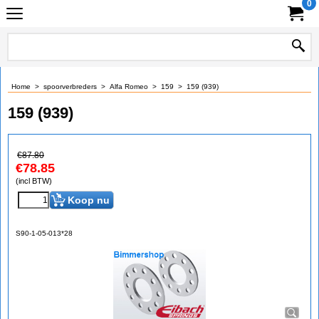
0
Home
>
spoorverbreders
>
Alfa Romeo
>
159
>
159 (939)
159 (939)
€
87.80
€
78.85
(incl BTW)
Koop nu
S90-1-05-013*28