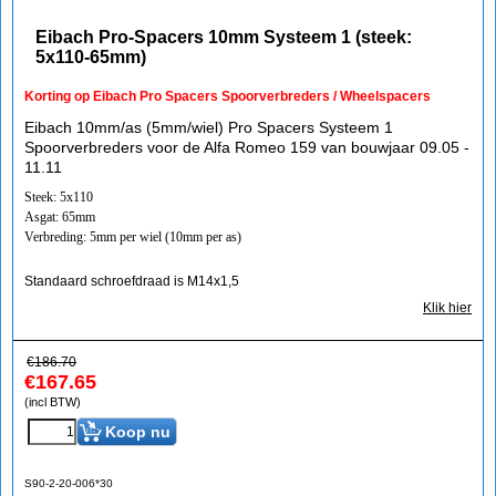
Eibach Pro-Spacers 10mm Systeem 1 (steek:
5x110-65mm)
Korting op Eibach Pro Spacers Spoorverbreders / Wheelspacers
Eibach 10mm/as (5mm/wiel) Pro Spacers Systeem 1
Spoorverbreders voor de Alfa Romeo 159 van bouwjaar 09.05 -
11.11
Steek: 5x110
Asgat: 65mm
Verbreding: 5mm per wiel (10mm per as)
Standaard schroefdraad is M14x1,5
Klik hier
€
186.70
€
167.65
(incl BTW)
Koop nu
S90-2-20-006*30