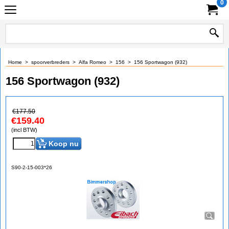
0
Home
>
spoorverbreders
>
Alfa Romeo
>
156
>
156 Sportwagon (932)
156 Sportwagon (932)
€
177.50
€
159.40
(incl BTW)
Koop nu
S90-2-15-003*26