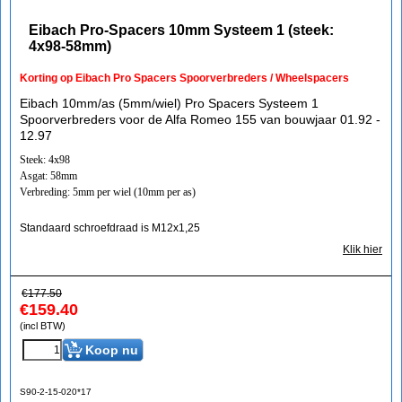
Eibach Pro-Spacers 10mm Systeem 1 (steek:
4x98-58mm)
Korting op Eibach Pro Spacers Spoorverbreders / Wheelspacers
Eibach 10mm/as (5mm/wiel) Pro Spacers Systeem 1
Spoorverbreders voor de Alfa Romeo 155 van bouwjaar 01.92 -
12.97
Steek: 4x98
Asgat: 58mm
Verbreding: 5mm per wiel (10mm per as)
Standaard schroefdraad is M12x1,25
Klik hier
€
177.50
€
159.40
(incl BTW)
Koop nu
S90-2-15-020*17