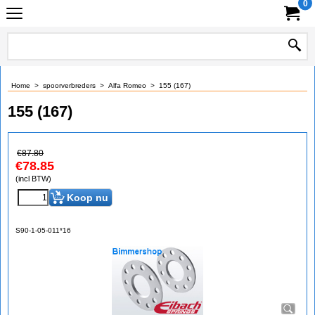
0
Home
>
spoorverbreders
>
Alfa Romeo
>
155 (167)
155 (167)
€
87.80
€
78.85
(incl BTW)
Koop nu
S90-1-05-011*16