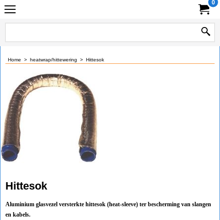
0
Home
>
heatwrap/hittewering
>
Hittesok
Hittesok
Aluminium glasvezel versterkte hittesok (heat-sleeve) ter bescherming van slangen
en kabels.