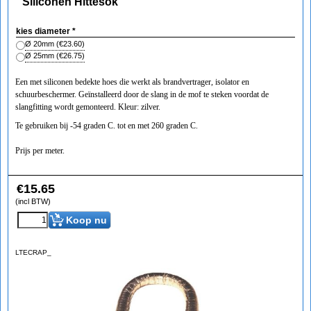
Siliconen Hittesok
kies diameter
*
Ø 20mm
(
€23.60
)
Ø 25mm
(
€26.75
)
Een met siliconen bedekte hoes die werkt als brandvertrager, isolator en
schuurbeschermer. Geïnstalleerd door de slang in de mof te steken voordat de
slangfitting wordt gemonteerd. Kleur: zilver.
Te gebruiken bij -54 graden C. tot en met 260 graden C.
Prijs per meter.
€
15.65
(incl BTW)
Koop nu
LTECRAP_