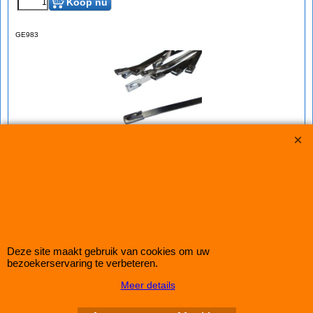
Koop nu
GE983
Set (10 stuks) RVS montageclips Heatwrap
10 stuks RVS bevestigingsstrips om isolatieband te monteren.
Zeer robuuste en hittebestendige uitvoering.
lengte: 360mm
breedte: 4mm
Deze site maakt gebruik van cookies om uw
bezoekerservaring te verbeteren.
IMPROMAXX
L-Tec Shop 2026
Meer details
Improve Tuning 28 jaar jong