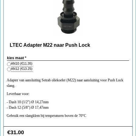
LTEC Adapter M22 naar Push Lock
kies maat
*
AN10
(
€11.35
)
AN12
(
€13.25
)
Adapter van aansluiting Setrab oliekoeler (M22) naar aansluiting voor Push Lock
slang.
Leverbaar voor:
- Dash 10 (1/2") Ø 14,27mm
- Dash 12 (5/8") Ø 17,47mm
Gebruik een slangklem bij temperaturen boven de 70°C
€
31.00