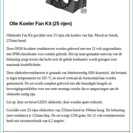
Olie Koeler Fan Kit (25 rijen)
Oliekoeler Fan Kit geschikt voor 25 rijen olie koelers van bijv. Mocal en Setrab,
235mm breed.
Deze OEM-kwaliteit ventilatorsets worden geleverd met een 12 volt zuigventilator
met IP68-classificatie voor continu gebruik. Het op maat gemaakte ontwerp van de
behuizing zorgt ervoor dat lucht over de gehele koelmatrix wordt gezogen voor
maximale koelefficiëntie.
Deze oliekoelerventilatorset is gemaakt van hittebestendig ABS-kunststof, dat bestand
is tegen temperaturen tot 105 °C en zowel verticaal als horizontaal kan worden
gemonteerd. De set wordt compleet geleverd met alle benodigde beugels en
bevestigingsmiddelen voor een nette montage zonder dat er aanpassingen aan de
oliekoeler nodig zijn.
Let op: deze set bevat GEEN oliekoeler; deze worden apart verkocht.
Geschikt voor 25-rijen oliekoelers van 235mm breed en 194mm hoog. De behuizing
(met ventilator) is 122mm diep. De set weegt 1258 gram. De 12 volt-ventilatormotor
heeft een stroomverbruik van 6,2 ampère.