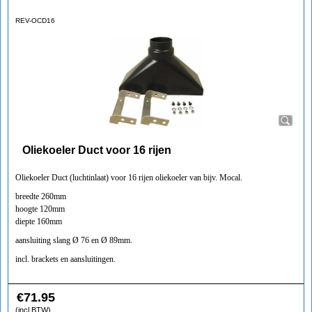
REV-OCD16
Oliekoeler Duct voor 16 rijen
Oliekoeler Duct (luchtinlaat) voor 16 rijen oliekoeler van bijv. Mocal.
breedte 260mm
hoogte 120mm
diepte 160mm
aansluiting slang Ø 76 en Ø 89mm.
incl. brackets en aansluitingen.
€
71.95
(incl BTW)