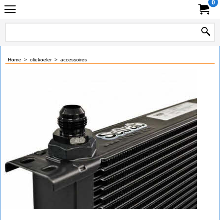
0
Home
>
oliekoeler
>
accessoires