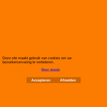
- Dash 10 (1/2") Ø 14,27mm
- Dash 12 (5/8") Ø 17,47mm
Gebruik een slangklem bij temperaturen boven de 70°C
€
17.95
(incl BTW)
Koop nu
LT0722-..
Deze site maakt gebruik van cookies om uw
bezoekerservaring te verbeteren.
Meer details
Accepteren
Afmelden
Push Lock Slang (prijs per meter)
kies kleur
*
blauw