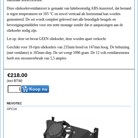
maximale koelefficiëntie.
Deze oliekoelerventilatorset is gemaakt van hittebestendig ABS-kunststof, dat bestand
is tegen temperaturen tot 105 °C en zowel verticaal als horizontaal kan worden
gemonteerd. De set wordt compleet geleverd met alle benodigde beugels en
bevestigingsmiddelen voor een nette montage zonder dat er aanpassingen aan de
oliekoeler nodig zijn.
Let op: deze set bevat GEEN oliekoeler; deze worden apart verkocht.
Geschikt voor 19-rijen oliekoelers van 235mm breed en 147mm hoog. De behuizing
(met ventilator) is 105mm diep. De set weegt 1096 gram. De 12 volt-ventilatormotor
heeft een stroomverbruik van 5,5 ampère.
€
218.00
(incl BTW)
Koop nu
REVOTEC
OFC16