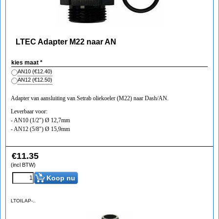
LTEC Adapter M22 naar AN
kies maat
*
AN10
(
€12.40
)
AN12
(
€12.50
)
Adapter van aansluiting van Setrab oliekoeler (M22) naar Dash/AN.
Leverbaar voor:
- AN10 (1/2") Ø 12,7mm
- AN12 (5/8") Ø 15,9mm
€
11.35
(incl BTW)
Koop nu
LTOILAP-..