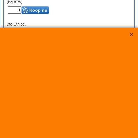
(incl BTW)
Koop nu
LTOILAP-90..
LTEC 90° Adapter M22 naar Push Lock
kies maat
*
AN10
(
€31.00
)
AN12
(
€33.00
)
Adapter van aansluiting Setrab oliekoeler (M22) naar aansluiting voor Push Lock
slang. Haakse 90 graden uitvoering.
Leverbaar voor: