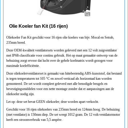
Olie Koeler fan Kit (16 rijen)
Oliekoeler Fan Kit geschikt voor 16 rijen olie koelers van bijv. Mocal en Setrab,
235mm breed.
Deze OEM-kwaliteit ventilatorsets worden geleverd met een 12 volt zuigventilator
met IP68-classificatie voor continu gebruik. Het op maat gemaakte ontwerp van de
behuizing zorgt ervoor dat lucht over de gehele koelmatrix wordt gezogen voor
maximale koelefficiëntie.
Deze oliekoelerventilatorset is gemaakt van hittebestendig ABS-kunststof, dat bestand
is tegen temperaturen tot 105 °C en zowel verticaal als horizontaal kan worden
gemonteerd. De set wordt compleet geleverd met alle benodigde beugels en
bevestigingsmiddelen voor een nette montage zonder dat er aanpassingen aan de
oliekoeler nodig zijn.
Let op: deze set bevat GEEN oliekoeler; deze worden apart verkocht.
Geschikt voor 16 rijen oliekoelers van 235mm breed en 124mm hoog. De behuizing
(met ventilator) is 150mm diep. De set weegt 1012 gram. De 12 volt-ventilatormotor
heeft een stroomverbruik van 5,5 ampère.