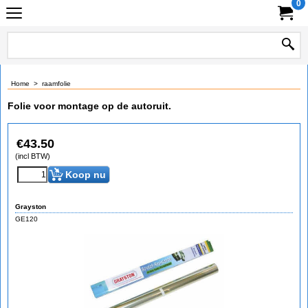
0
Home
>
raamfolie
Folie voor montage op de autoruit.
€
43.50
(incl BTW)
Koop nu
Grayston
GE120