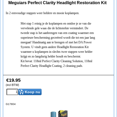
Meguiars Perfect Clarity Headlight Restoration Kit
In 2 eenvoudige stappen weer heldere en mooie koplampen.
Met stap 1 reinig je de koplampen en ontdoe je ze van die
vervelende gele waas die de lichtsterkte vermindert. De
tweede stap is het aanbrengen van een coating waarmee een
superieure bescherming gecreëerd wordt die tot een jaar lang
meegaat! Handmatig aan te brengen of met het DA Power
System. U vindt geen andere Headlight Restoration Kit
waarmee u koplampen in slechts twee stappen weer helder
krijgt en zo langdurig helder houdt en beschermt.
Kit bevat: 118ml Perfect Clarity Cleaning Solution, 118ml
Perfect Clarity Headlight Coating, 2 cleaning pads.
€
19.95
(incl BTW)
Koop nu
G17804