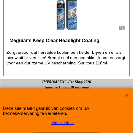
Meguiar's Keep Clear Headlight Coating
Zorgt ervoor dat herstelde koplampen helder blijven en er als
nieuw uit blijven zien! Brengt snel een gemakkelijk aan en zorgt
voor een duurzame UV bescherming. Spuitbus 118ml
IMPROMAXX
L-Tec Shop 2026
Improve Tuning 28 jaar jong
Webwinkel gemaakt met
ShopFactory webwinkel
software.
Deze site maakt gebruik van cookies om uw
bezoekerservaring te verbeteren.
Meer details