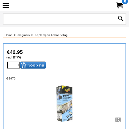
0
Home
>
meguiars
>
Koplampen behandeling
€
42.95
(incl BTW)
Koop nu
G2970