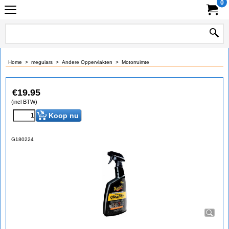
0
Home
>
meguiars
>
Andere Oppervlakten
>
Motorruimte
€
19.95
(incl BTW)
Koop nu
G180224