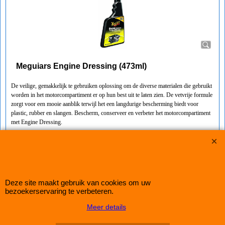
Meguiars Engine Dressing (473ml)
De veilige, gemakkelijk te gebruiken oplossing om de diverse materialen die gebruikt
worden in het motorcompartiment er op hun best uit te laten zien. De vetvrije formule
zorgt voor een mooie aanblik terwijl het een langdurige bescherming biedt voor
plastic, rubber en slangen. Bescherm, conserveer en verbeter het motorcompartiment
met Engine Dressing.
Spuitfles 450ml
IMPROMAXX
L-Tec Shop 2026
Improve Tuning 28 jaar jong
Deze site maakt gebruik van cookies om uw
bezoekerservaring te verbeteren.
Webwinkel gemaakt met
ShopFactory webwinkel
Meer details
software.