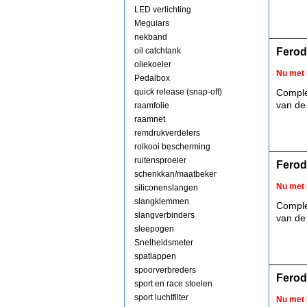
LED verlichting
Meguiars
nekband
oil catchtank
Ferod
oliekoeler
Nu met 
Pedalbox
quick release (snap-off)
Comple
van de
raamfolie
raamnet
remdrukverdelers
rolkooi bescherming
ruitensproeier
Ferod
schenkkan/maatbeker
Nu met 
siliconenslangen
slangklemmen
Comple
slangverbinders
van de
sleepogen
Snelheidsmeter
spatlappen
spoorverbreders
Ferod
sport en race stoelen
sport luchtfilter
Nu met 