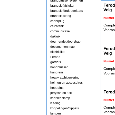
brandblusser systemen
Ferod
brandstofafsluiter
Velg
brandstofdrukregelaars
brandstofslang
Nu met 
carterplug
Comple
catchtank
Vooras
communicatie
dakluik
deurhendel/doorstrap
documenten map
Ferod
elektriciteit
Velg
Ferodo
Nu met 
gordels
handblusser
Comple
handrem
Vooras
heatwrap/hittewering
helmen en accessoires
hoodpins
Ferod
jerrycan en acc
kaartleeslamp
Nu met 
kleding
Comple
koppelingen/nippels
Vooras
lampen