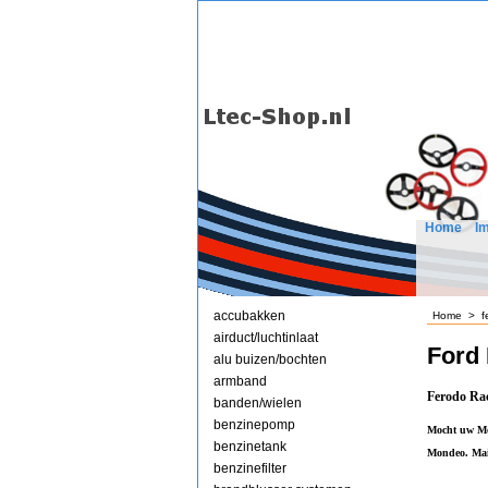
Home
I
accubakken
Home
>
f
airduct/luchtinlaat
Ford
alu buizen/bochten
armband
Ferodo Rac
banden/wielen
benzinepomp
Mocht uw Mon
benzinetank
Mondeo. Mai
benzinefilter