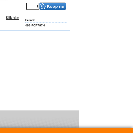
Koop nu
Klik hier
Ferodo
493-FCP767H