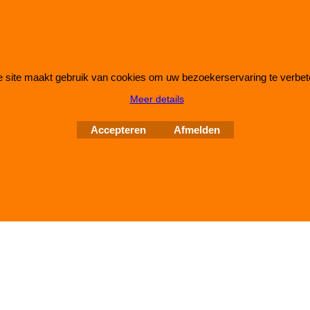
 site maakt gebruik van cookies om uw bezoekerservaring te verbet
Webwinkel gemaakt met
ShopFactory webwinkel
Meer details
software.
Accepteren
Afmelden