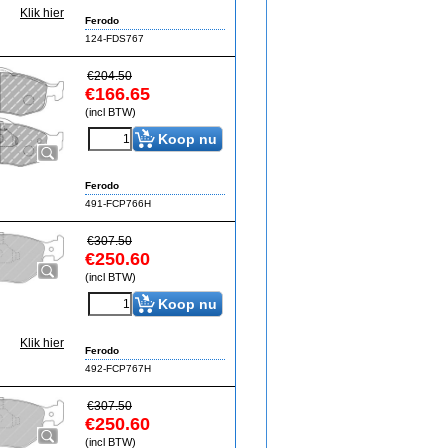
Klik hier
Ferodo
124-FDS767
€
204.50
€
166.65
(incl BTW)
Koop nu
Ferodo
491-FCP766H
€
307.50
€
250.60
(incl BTW)
Koop nu
Klik hier
Ferodo
492-FCP767H
€
307.50
€
250.60
(incl BTW)