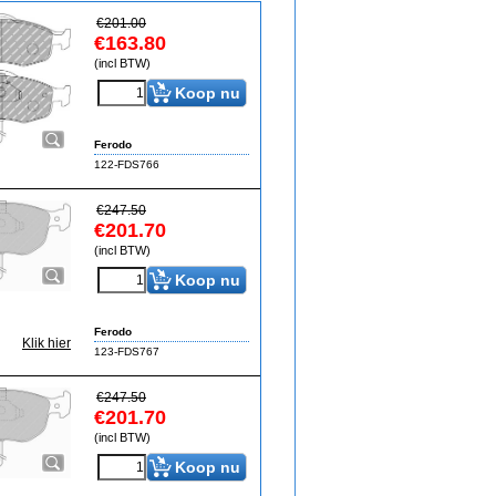
€
201.00
€
163.80
(incl BTW)
Koop nu
Ferodo
122-FDS766
€
247.50
€
201.70
(incl BTW)
Koop nu
Ferodo
Klik hier
123-FDS767
€
247.50
€
201.70
(incl BTW)
Koop nu