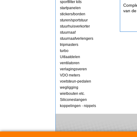
sportfilter kits
Comple
startpanelen
van de
stickers/borden
sturen/sportstuur
stuurhuisverkorter
stuurnaaf
stuurnaafverlengers
tripmasters
turbo
Uitlaatdelen
ventilatoren
verlagingsveren
VDO meters
voetsteun-pedalen
wegligging
wielbouten etc.
Siliconeslangen
koppelingen - nippels