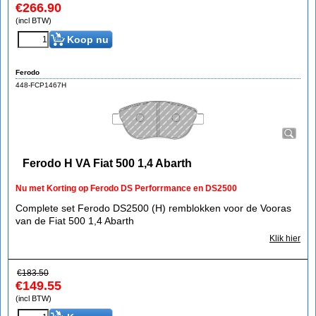
€
266.90
(incl BTW)
Koop nu
Ferodo
448-FCP1467H
Ferodo H VA Fiat 500 1,4 Abarth
Nu met Korting op Ferodo DS Perforrmance en DS2500
Complete set Ferodo DS2500 (H) remblokken voor de Vooras
van de Fiat 500 1,4 Abarth
Klik hier
€
183.50
€
149.55
(incl BTW)