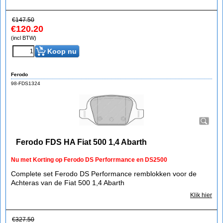
€
147.50
€
120.20
(incl BTW)
Koop nu
Ferodo
98-FDS1324
Ferodo FDS HA Fiat 500 1,4 Abarth
Nu met Korting op Ferodo DS Perforrmance en DS2500
Complete set Ferodo DS Performance remblokken voor de
Achteras van de Fiat 500 1,4 Abarth
Klik hier
€
327.50