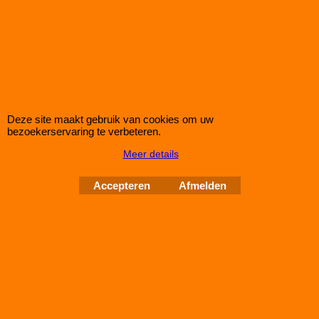
Ferodo R VA Fiat 500 1,4 Abarth
ook Korting op Ferodo DS3000
Complete set Ferodo DS3000 (R) remblokken voor de Vooras
van de Fiat 500 1,4 Abarth
Deze site maakt gebruik van cookies om uw
Klik hier
bezoekerservaring te verbeteren.
Meer details
IMPROMAXX
L-Tec Shop 2026
Improve Tuning 28 jaar jong
Accepteren
Afmelden
Webwinkel gemaakt met
ShopFactory webwinkel
software.