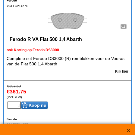
Ferodo
793-FCP1467R
Ferodo R VA Fiat 500 1,4 Abarth
ook Korting op Ferodo DS3000
Complete set Ferodo DS3000 (R) remblokken voor de Vooras
van de Fiat 500 1,4 Abarth
Klik hier
€
397.50
€
361.75
(incl BTW)
Koop nu
Ferodo
794-FCP1467Z