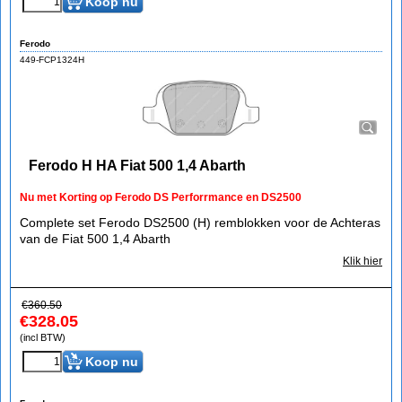
Koop nu
Ferodo
449-FCP1324H
Ferodo H HA Fiat 500 1,4 Abarth
Nu met Korting op Ferodo DS Perforrmance en DS2500
Complete set Ferodo DS2500 (H) remblokken voor de Achteras
van de Fiat 500 1,4 Abarth
Klik hier
€
360.50
€
328.05
(incl BTW)
Koop nu