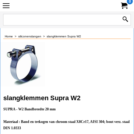
0
Home
>
siliconenslangen
>
slangklemmen Supra W2
slangklemmen Supra W2
SUPRA - W2 Bandbreedte 20 mm
Materiaal : Band en trekogen van chroom staal X8Cr17, AISI 304; bout verz. staal
DIN 1.0333