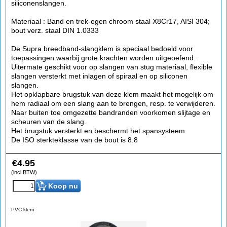
siliconenslangen.
Materiaal : Band en trek-ogen chroom staal X8Cr17, AISI 304;
bout verz. staal DIN 1.0333
De Supra breedband-slangklem is speciaal bedoeld voor
toepassingen waarbij grote krachten worden uitgeoefend.
Uitermate geschikt voor op slangen van stug materiaal, flexible
slangen versterkt met inlagen of spiraal en op siliconen
slangen.
Het opklapbare brugstuk van deze klem maakt het mogelijk om
hem radiaal om een slang aan te brengen, resp. te verwijderen.
Naar buiten toe omgezette bandranden voorkomen slijtage en
scheuren van de slang.
Het brugstuk versterkt en beschermt het spansysteem.
De ISO sterkteklasse van de bout is 8.8
€
4.95
(incl BTW)
Koop nu
PVC klem