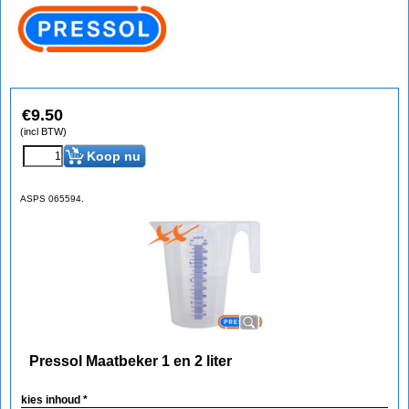
€
9.50
(incl BTW)
Koop nu
ASPS 065594.
Pressol Maatbeker 1 en 2 liter
kies inhoud
*