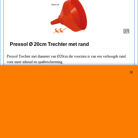
Pressol Ø 20cm Trechter met rand
Pressol Trechter met diameter van Ø20cm die voorzien is van een verhoogde rand
voor meer inhoud en spatbescherming.
Specificaties:
- Spatbescherming door hoge overlooprand
- Rechte uitloop met ontluchtingsribben
- Met greeplus en geïntegreerd ophangoog
- Grote doorstroomhoeveelheid
Kenmerken:
- olie, zuur en brandstof bestendig