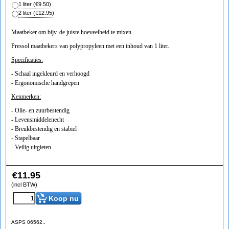
1 liter
(
€9.50
)
2 liter
(
€12.95
)
Maatbeker om bijv. de juiste hoeveelheid te mixen.
Pressol maatbekers van polypropyleen met een inhoud van 1 liter.
Specificaties:
- Schaal ingekleurd en verhoogd
- Ergonomische handgrepen
Kenmerken:
- Olie- en zuurbestendig
- Levensmiddelenecht
- Breukbestendig en stabiel
- Stapelbaar
- Veilig uitgieten
€
11.95
(incl BTW)
Koop nu
ASPS 06562..