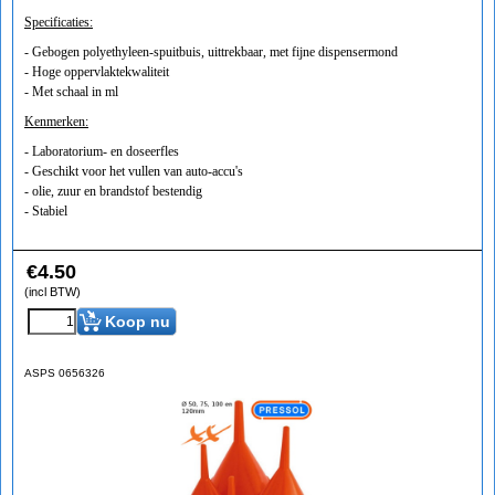
Specificaties:
- Gebogen polyethyleen-spuitbuis, uittrekbaar, met fijne dispensermond
- Hoge oppervlaktekwaliteit
- Met schaal in ml
Kenmerken:
- Laboratorium- en doseerfles
- Geschikt voor het vullen van auto-accu's
- olie, zuur en brandstof bestendig
- Stabiel
€
4.50
(incl BTW)
Koop nu
ASPS 0656326