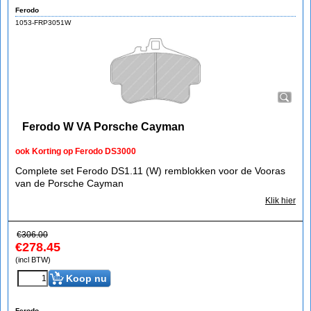
Ferodo
1053-FRP3051W
Ferodo W VA Porsche Cayman
ook Korting op Ferodo DS3000
Complete set Ferodo DS1.11 (W) remblokken voor de Vooras
van de Porsche Cayman
Klik hier
€
306.00
€
278.45
(incl BTW)
Koop nu
Ferodo