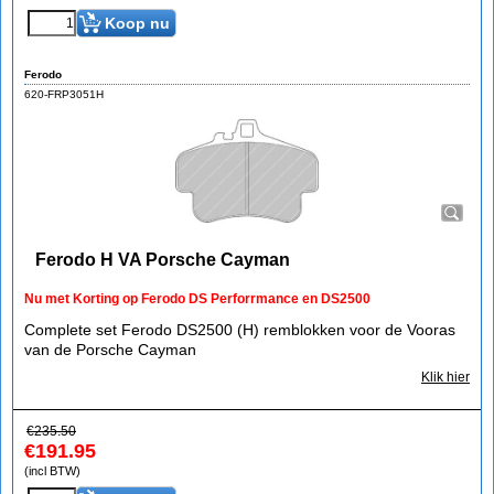
Koop nu
Ferodo
620-FRP3051H
Ferodo H VA Porsche Cayman
Nu met Korting op Ferodo DS Perforrmance en DS2500
Complete set Ferodo DS2500 (H) remblokken voor de Vooras
van de Porsche Cayman
Klik hier
€
235.50
€
191.95
(incl BTW)