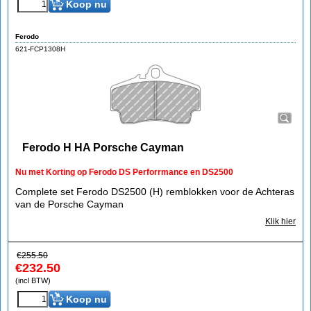
Koop nu
Ferodo
621-FCP1308H
Ferodo H HA Porsche Cayman
Nu met Korting op Ferodo DS Perforrmance en DS2500
Complete set Ferodo DS2500 (H) remblokken voor de Achteras
van de Porsche Cayman
Klik hier
€
255.50
€
232.50
(incl BTW)
Koop nu