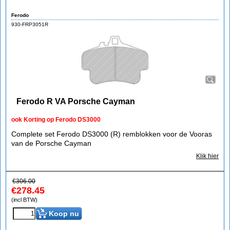
Ferodo
930-FRP3051R
Ferodo R VA Porsche Cayman
ook Korting op Ferodo DS3000
Complete set Ferodo DS3000 (R) remblokken voor de Vooras
van de Porsche Cayman
Klik hier
€
306.00
€
278.45
(incl BTW)
Koop nu