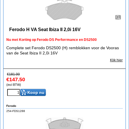
Ferodo H VA Seat Ibiza II 2,0i 16V
Nu met Korting op Ferodo DS Perforrmance en DS2500
Complete set Ferodo DS2500 (H) remblokken voor de Vooras
van de Seat Ibiza II 2,0i 16V
Klik hier
€
181.00
€
147.50
(incl BTW)
Koop nu
Ferodo
254-FDS1288