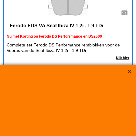
Ferodo FDS VA Seat Ibiza IV 1,2i - 1,9 TDi
Nu met Korting op Ferodo DS Perforrmance en DS2500
Complete set Ferodo DS Performance remblokken voor de
Vooras van de Seat Ibiza IV 1,2i - 1,9 TDi
Klik hier
€
312.00
€
254.30
(incl BTW)
Koop nu
Ferodo
647-FCP1419H