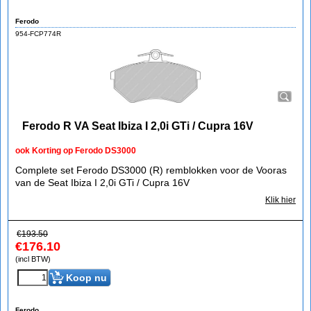
Ferodo
954-FCP774R
Ferodo R VA Seat Ibiza I 2,0i GTi / Cupra 16V
ook Korting op Ferodo DS3000
Complete set Ferodo DS3000 (R) remblokken voor de Vooras
van de Seat Ibiza I 2,0i GTi / Cupra 16V
Klik hier
€
193.50
€
176.10
(incl BTW)
Koop nu
Ferodo