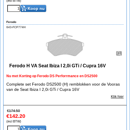
(incl BTW)
Koop nu
Ferodo
643-FCP774H
Ferodo H VA Seat Ibiza I 2,0i GTi / Cupra 16V
Nu met Korting op Ferodo DS Perforrmance en DS2500
Complete set Ferodo DS2500 (H) remblokken voor de Vooras
van de Seat Ibiza I 2,0i GTi / Cupra 16V
Klik hier
€
174.50
€
142.20
(incl BTW)
Koop nu