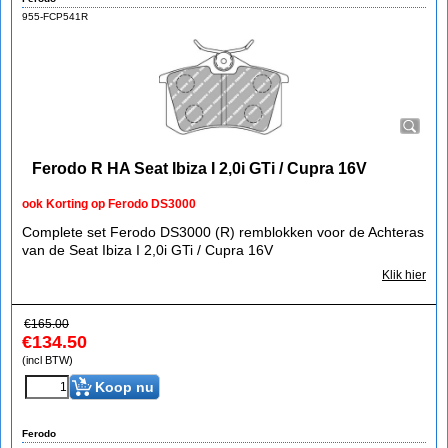
955-FCP541R
Ferodo R HA Seat Ibiza I 2,0i GTi / Cupra 16V
ook Korting op Ferodo DS3000
Complete set Ferodo DS3000 (R) remblokken voor de Achteras
van de Seat Ibiza I 2,0i GTi / Cupra 16V
Klik hier
€
165.00
€
134.50
(incl BTW)
Koop nu
Ferodo