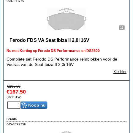
253-FDS775
Ferodo FDS VA Seat Ibiza II 2,0i 16V
Nu met Korting op Ferodo DS Perforrmance en DS2500
Complete set Ferodo DS Performance remblokken voor de
Vooras van de Seat Ibiza II 2,0i 16V
Klik hier
€
205.50
€
167.50
(incl BTW)
Koop nu
Ferodo
645-FCP775H