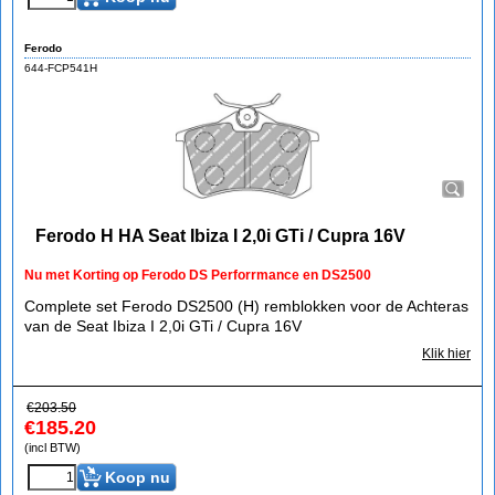
Ferodo
644-FCP541H
Ferodo H HA Seat Ibiza I 2,0i GTi / Cupra 16V
Nu met Korting op Ferodo DS Perforrmance en DS2500
Complete set Ferodo DS2500 (H) remblokken voor de Achteras
van de Seat Ibiza I 2,0i GTi / Cupra 16V
Klik hier
€
203.50
€
185.20
(incl BTW)
Koop nu