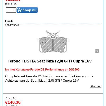
(incl BTW)
Koop nu
Ferodo
252-FDS541
Ferodo FDS HA Seat Ibiza I 2,0i GTi / Cupra 16V
Nu met Korting op Ferodo DS Perforrmance en DS2500
Complete set Ferodo DS Performance remblokken voor de
Achteras van de Seat Ibiza I 2,0i GTi / Cupra 16V
Klik hier
€
179.50
€
146.30