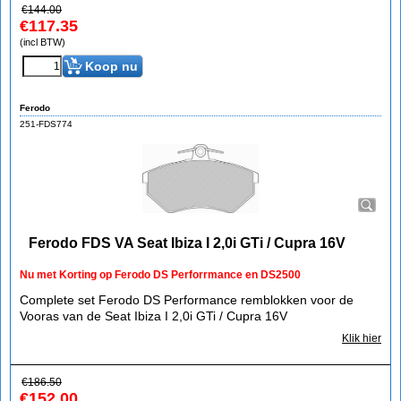
€
144.00
€
117.35
(incl BTW)
Koop nu
Ferodo
251-FDS774
Ferodo FDS VA Seat Ibiza I 2,0i GTi / Cupra 16V
Nu met Korting op Ferodo DS Perforrmance en DS2500
Complete set Ferodo DS Performance remblokken voor de
Vooras van de Seat Ibiza I 2,0i GTi / Cupra 16V
Klik hier
€
186.50
€
152.00