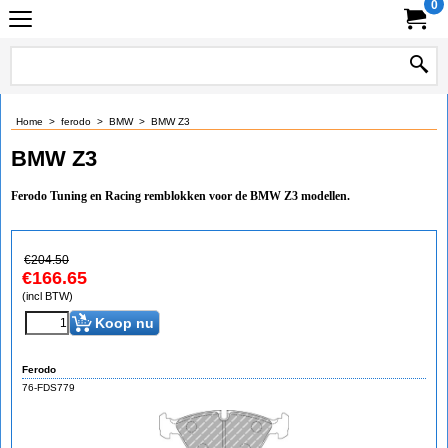
0
Home
>
ferodo
>
BMW
>
BMW Z3
BMW Z3
Ferodo Tuning en Racing remblokken voor de BMW Z3 modellen.
€
204.50
€
166.65
(incl BTW)
Koop nu
Ferodo
76-FDS779