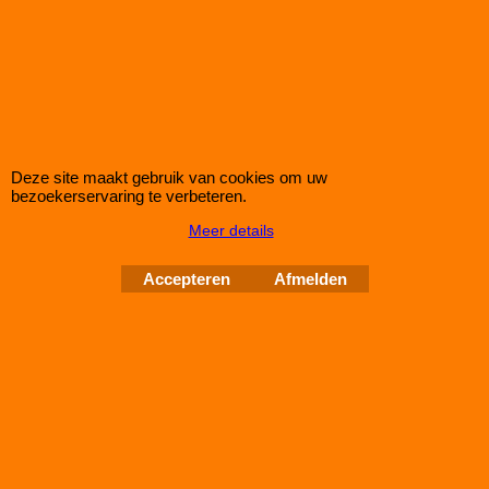
Ferodo R HA BMW Z3 M 3,2 / Coupé
ook Korting op Ferodo DS3000
Complete set Ferodo DS3000 (R) remblokken voor de Achteras
van de BMW Z3 M 3,2 / Coupé
Deze site maakt gebruik van cookies om uw
Klik hier
bezoekerservaring te verbeteren.
Meer details
IMPROMAXX
L-Tec Shop 2026
Improve Tuning 28 jaar jong
Accepteren
Afmelden
Webwinkel gemaakt met
ShopFactory webwinkel
software.