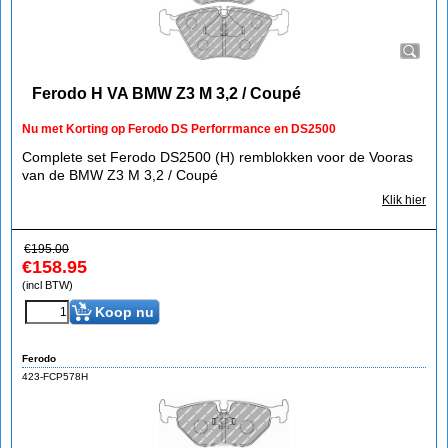
Ferodo H VA BMW Z3 M 3,2 / Coupé
Nu met Korting op Ferodo DS Perforrmance en DS2500
Complete set Ferodo DS2500 (H) remblokken voor de Vooras
van de BMW Z3 M 3,2 / Coupé
Klik hier
€
195.00
€
158.95
(incl BTW)
Koop nu
Ferodo
423-FCP578H