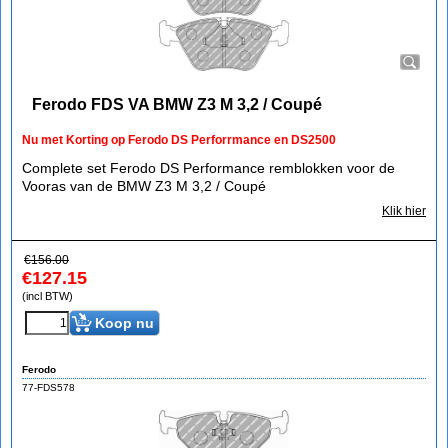
Ferodo FDS VA BMW Z3 M 3,2 / Coupé
Nu met Korting op Ferodo DS Perforrmance en DS2500
Complete set Ferodo DS Performance remblokken voor de
Vooras van de BMW Z3 M 3,2 / Coupé
Klik hier
€
156.00
€
127.15
(incl BTW)
Koop nu
Ferodo
77-FDS578