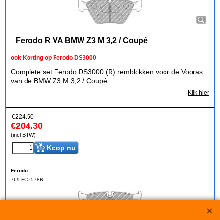
Ferodo R VA BMW Z3 M 3,2 / Coupé
ook Korting op Ferodo DS3000
Complete set Ferodo DS3000 (R) remblokken voor de Vooras
van de BMW Z3 M 3,2 / Coupé
Klik hier
€
224.50
€
204.30
(incl BTW)
Koop nu
Ferodo
769-FCP578R