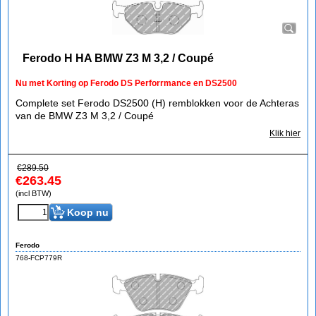
Ferodo H HA BMW Z3 M 3,2 / Coupé
Nu met Korting op Ferodo DS Perforrmance en DS2500
Complete set Ferodo DS2500 (H) remblokken voor de Achteras
van de BMW Z3 M 3,2 / Coupé
Klik hier
€
289.50
€
263.45
(incl BTW)
Koop nu
Ferodo
768-FCP779R