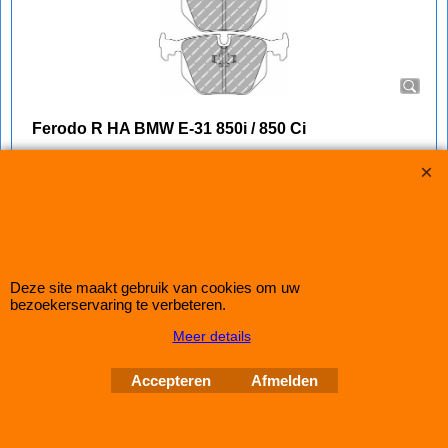
Ferodo R HA BMW E-31 850i / 850 Ci
ook Korting op Ferodo DS3000
Complete set Ferodo DS3000 (R) remblokken voor de Achteras
van de BMW E-31 850i / 850 Ci
Klik hier
IMPROMAXX
L-Tec Shop 2026
Deze site maakt gebruik van cookies om uw
Improve Tuning 28 jaar jong
bezoekerservaring te verbeteren.
Meer details
Webwinkel gemaakt met
ShopFactory webwinkel
software.
Accepteren
Afmelden