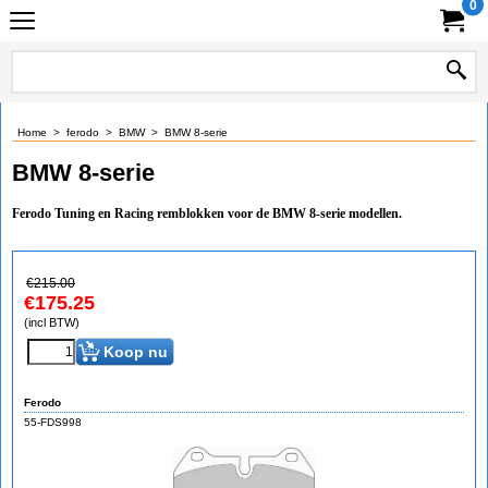
0
Home
>
ferodo
>
BMW
>
BMW 8-serie
BMW 8-serie
Ferodo Tuning en Racing remblokken voor de BMW 8-serie modellen.
€
215.00
€
175.25
(incl BTW)
Koop nu
Ferodo
55-FDS998