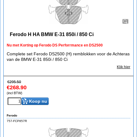
Ferodo H HA BMW E-31 850i / 850 Ci
Nu met Korting op Ferodo DS Perforrmance en DS2500
Complete set Ferodo DS2500 (H) remblokken voor de Achteras
van de BMW E-31 850i / 850 Ci
Klik hier
€
295.50
€
268.90
(incl BTW)
Koop nu
Ferodo
757-FCP857R