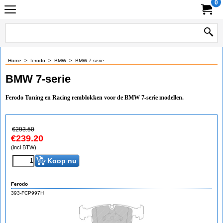
0
Home
>
ferodo
>
BMW
>
BMW 7-serie
BMW 7-serie
Ferodo Tuning en Racing remblokken voor de BMW 7-serie modellen.
€
293.50
€
239.20
(incl BTW)
Koop nu
Ferodo
393-FCP997H