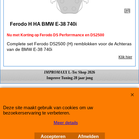
Ferodo H HA BMW E-38 740i
Nu met Korting op Ferodo DS Perforrmance en DS2500
Complete set Ferodo DS2500 (H) remblokken voor de Achteras
van de BMW E-38 740i
Klik hier
IMPROMAXX
L-Tec Shop 2026
Improve Tuning 28 jaar jong
Webwinkel gemaakt met
ShopFactory webwinkel
software.
Deze site maakt gebruik van cookies om uw
bezoekerservaring te verbeteren.
Meer details
Accepteren
Afmelden