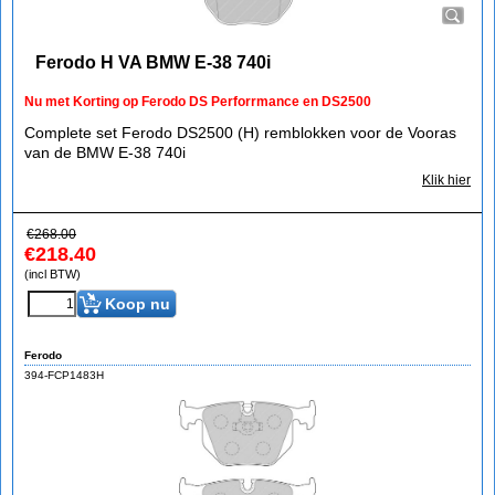
Ferodo H VA BMW E-38 740i
Nu met Korting op Ferodo DS Perforrmance en DS2500
Complete set Ferodo DS2500 (H) remblokken voor de Vooras
van de BMW E-38 740i
Klik hier
€
268.00
€
218.40
(incl BTW)
Koop nu
Ferodo
394-FCP1483H