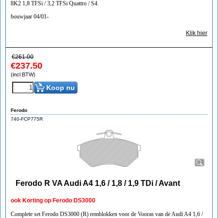
8K2 1,8 TFSi / 3,2 TFSi Quattro / S4.
bouwjaar 04/01-
Klik hier
€
261.00
€
237.50
(incl BTW)
Koop nu
Ferodo
740-FCP775R
Ferodo R VA Audi A4 1,6 / 1,8 / 1,9 TDi / Avant
ook Korting op Ferodo DS3000
Complete set Ferodo DS3000 (R) remblokken voor de Vooras van de Audi A4 1,6 /