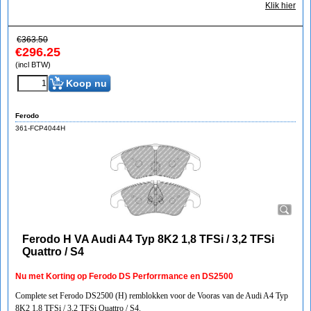
Klik hier
€
363.50
€
296.25
(incl BTW)
Koop nu
Ferodo
361-FCP4044H
Ferodo H VA Audi A4 Typ 8K2 1,8 TFSi / 3,2 TFSi
Quattro / S4
Nu met Korting op Ferodo DS Perforrmance en DS2500
Complete set Ferodo DS2500 (H) remblokken voor de Vooras van de Audi A4 Typ
8K2 1,8 TFSi / 3,2 TFSi Quattro / S4.