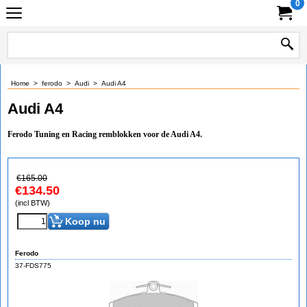
0
Home
>
ferodo
>
Audi
>
Audi A4
Audi A4
Ferodo Tuning en Racing remblokken voor de Audi A4.
€
165.00
€
134.50
(incl BTW)
Koop nu
Ferodo
37-FDS775