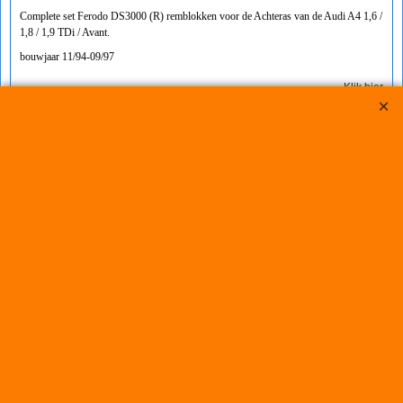
Complete set Ferodo DS3000 (R) remblokken voor de Achteras van de Audi A4 1,6 /
1,8 / 1,9 TDi / Avant.
bouwjaar 11/94-09/97
Klik hier
€
367.00
€
333.95
(incl BTW)
Koop nu
Ferodo
742-FCP590R