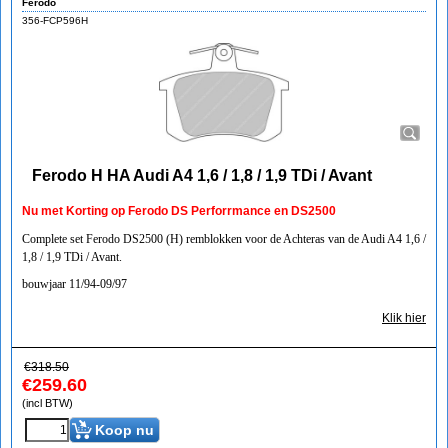
Ferodo
356-FCP596H
Ferodo H HA Audi A4 1,6 / 1,8 / 1,9 TDi / Avant
Nu met Korting op Ferodo DS Perforrmance en DS2500
Complete set Ferodo DS2500 (H) remblokken voor de Achteras van de Audi A4 1,6 /
1,8 / 1,9 TDi / Avant.
bouwjaar 11/94-09/97
Klik hier
€
318.50
€
259.60
(incl BTW)
Koop nu