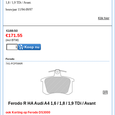
1,8 / 1,9 TDi / Avant.
bouwjaar 11/94-09/97
Klik hier
€
188.50
€
171.55
(incl BTW)
Koop nu
Ferodo
741-FCP596R
Ferodo R HA Audi A4 1,6 / 1,8 / 1,9 TDi / Avant
ook Korting op Ferodo DS3000