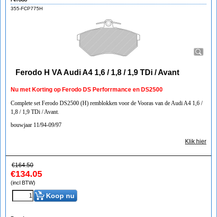
355-FCP775H
Ferodo H VA Audi A4 1,6 / 1,8 / 1,9 TDi / Avant
Nu met Korting op Ferodo DS Perforrmance en DS2500
Complete set Ferodo DS2500 (H) remblokken voor de Vooras van de Audi A4 1,6 /
1,8 / 1,9 TDi / Avant.
bouwjaar 11/94-09/97
Klik hier
€
164.50
€
134.05
(incl BTW)
Koop nu