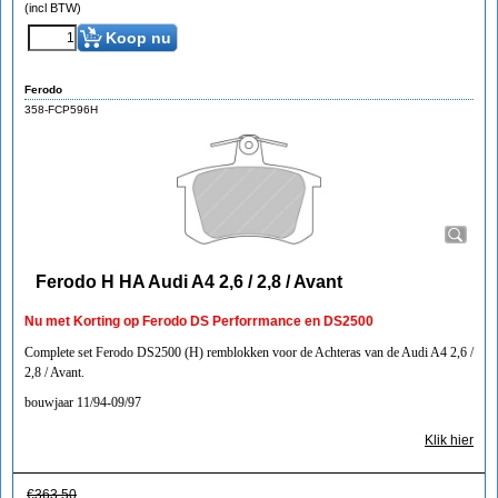
(incl BTW)
Koop nu
Ferodo
358-FCP596H
Ferodo H HA Audi A4 2,6 / 2,8 / Avant
Nu met Korting op Ferodo DS Perforrmance en DS2500
Complete set Ferodo DS2500 (H) remblokken voor de Achteras van de Audi A4 2,6 /
2,8 / Avant.
bouwjaar 11/94-09/97
Klik hier
€
363.50