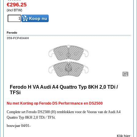
€
296.25
(incl BTW)
Koop nu
Ferodo
359-FCP4044H
Ferodo H VA Audi A4 Quattro Typ 8KH 2,0 TDi /
TFSi
Nu met Korting op Ferodo DS Perforrmance en DS2500
Complete set Ferodo DS2500 (H) remblokken voor de Vooras van de Audi A4
Quattro Typ 8KH 2,0 TDi / TFSi.
bouwjaar 04/01-
Klik hier