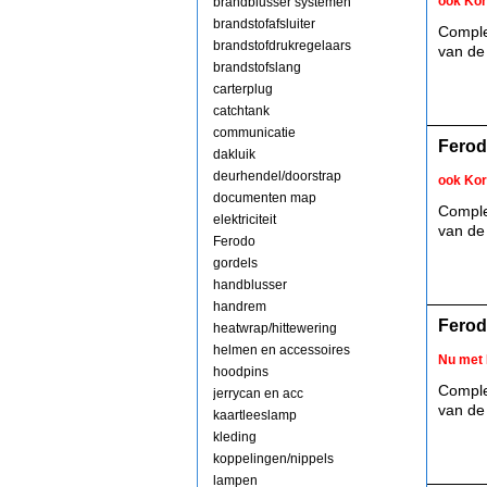
ook Kor
brandblusser systemen
brandstofafsluiter
Comple
brandstofdrukregelaars
van de
brandstofslang
carterplug
catchtank
communicatie
Ferod
dakluik
deurhendel/doorstrap
ook Kor
documenten map
Comple
elektriciteit
van de
Ferodo
gordels
handblusser
handrem
Ferod
heatwrap/hittewering
helmen en accessoires
Nu met 
hoodpins
Comple
jerrycan en acc
van de
kaartleeslamp
kleding
koppelingen/nippels
lampen