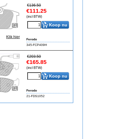
€
136.50
€
111.25
(incl BTW)
Koop nu
Klik hier
Ferodo
345-FCP409H
€
203.50
€
165.85
(incl BTW)
Koop nu
Ferodo
21-FDS1052