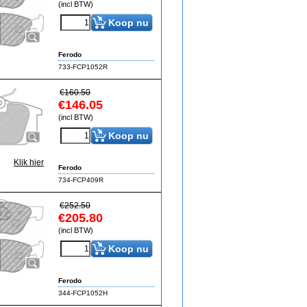
(incl BTW)
Koop nu
Ferodo
733-FCP1052R
€
160.50
€
146.05
(incl BTW)
Koop nu
Klik hier
Ferodo
734-FCP409R
€
252.50
€
205.80
(incl BTW)
Koop nu
Ferodo
344-FCP1052H