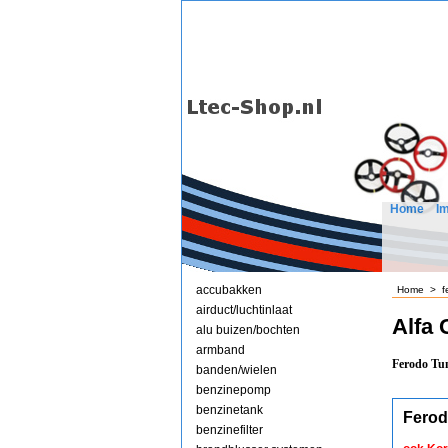
Home
I
accubakken
Home
>
f
airduct/luchtinlaat
Alfa
alu buizen/bochten
armband
Ferodo Tun
banden/wielen
benzinepomp
benzinetank
Ferod
benzinefilter