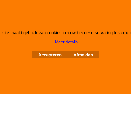
 site maakt gebruik van cookies om uw bezoekerservaring te verbet
Webwinkel gemaakt met
ShopFactory webwinkel
Meer details
software.
Accepteren
Afmelden