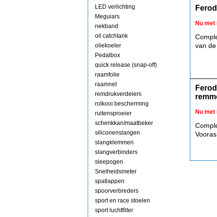
LED verlichting
Ferod
Meguiars
Nu met 
nekband
oil catchtank
Comple
van de
oliekoeler
Pedalbox
quick release (snap-off)
raamfolie
raamnet
Ferod
remdrukverdelers
remm
rolkooi bescherming
Nu met 
ruitensproeier
schenkkan/maatbeker
Comple
siliconenslangen
Vooras
slangklemmen
slangverbinders
sleepogen
Snelheidsmeter
spatlappen
spoorverbreders
sport en race stoelen
sport luchtfilter