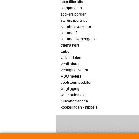
sportfilter kits
startpanelen
stickers/borden
sturen/sportstuur
stuurhuisverkorter
stuurnaaf
stuurnaafverlengers
tripmasters
turbo
Uitlaatdelen
ventilatoren
verlagingsveren
VDO meters
voetsteun-pedalen
wegligging
wielbouten etc.
Siliconeslangen
koppelingen - nippels