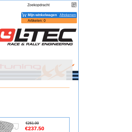
Mijn winkelwagen
Afrekenen
Artikelen
:
0
€
261.00
€
237.50