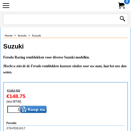
0
Home
>
ferodo
>
Suzuki
Suzuki
Ferodo Racing remblokken voor diverse Suzuki modellen.
Mocht u niet de de Ferodo remblokken kunnen vinden voor uw auto, laat het ons dan
weten.
€
182.50
€
148.75
(incl BTW)
Koop nu
Ferodo
278-FDS1617