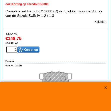
ook Korting op Ferodo DS3000
Complete set Ferodo DS3000 (R) remblokken voor de Vooras
van de Suzuki Swift IV 1,2 / 1,3
Klik hier
€
182.50
€
148.75
(incl BTW)
Koop nu
Ferodo
669-FCP956H
Ferodo H HA Suzuki Swift III 1,3 / 1,5
Nu met Korting op Ferodo DS Perforrmance en DS2500