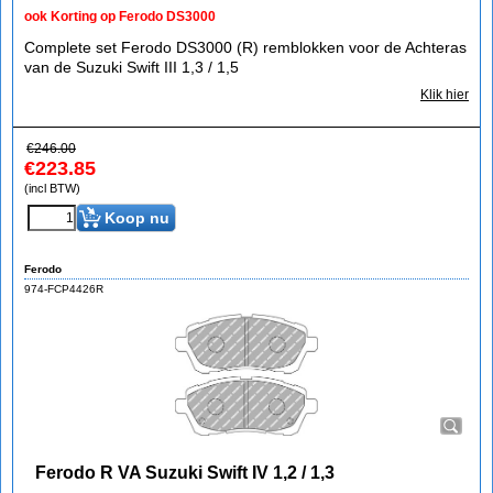
ook Korting op Ferodo DS3000
Complete set Ferodo DS3000 (R) remblokken voor de Achteras
van de Suzuki Swift III 1,3 / 1,5
Klik hier
€
246.00
€
223.85
(incl BTW)
Koop nu
Ferodo
974-FCP4426R
Ferodo R VA Suzuki Swift IV 1,2 / 1,3