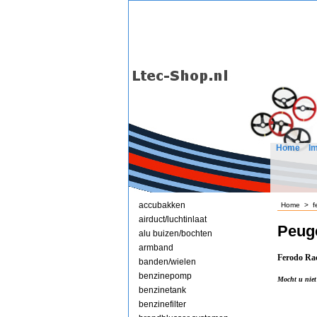
Home
I
accubakken
Home
>
f
airduct/luchtinlaat
Peug
alu buizen/bochten
armband
Ferodo Rac
banden/wielen
benzinepomp
Mocht u niet
benzinetank
benzinefilter