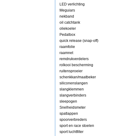
LED verlichting
Meguiars
nekband
oil catchtank
oliekoeler
Pedalbox
quick release (snap-off)
raamfolie
raamnet
remdrukverdelers
rolkooi bescherming
ruitensproeier
schenkkan/maatbeker
siliconenslangen
slangklemmen
slangverbinders
sleepogen
Snelheidsmeter
spatlappen
spoorverbreders
sport en race stoelen
sport luchtfilter