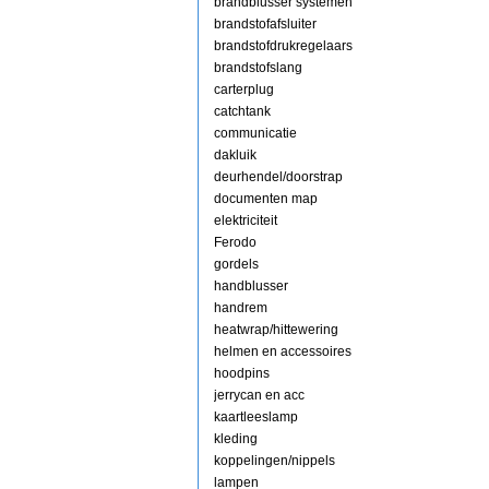
brandblusser systemen
brandstofafsluiter
brandstofdrukregelaars
brandstofslang
carterplug
catchtank
communicatie
dakluik
deurhendel/doorstrap
documenten map
elektriciteit
Ferodo
gordels
handblusser
handrem
heatwrap/hittewering
helmen en accessoires
hoodpins
jerrycan en acc
kaartleeslamp
kleding
koppelingen/nippels
lampen