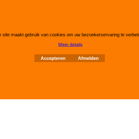
 site maakt gebruik van cookies om uw bezoekerservaring te verbet
Webwinkel gemaakt met
ShopFactory webwinkel
Meer details
software.
Accepteren
Afmelden