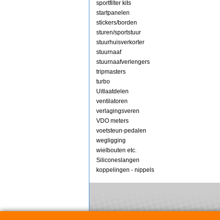
sportfilter kits
startpanelen
stickers/borden
sturen/sportstuur
stuurhuisverkorter
stuurnaaf
stuurnaafverlengers
tripmasters
turbo
Uitlaatdelen
ventilatoren
verlagingsveren
VDO meters
voetsteun-pedalen
wegligging
wielbouten etc.
Siliconeslangen
koppelingen - nippels