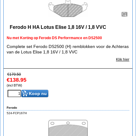
Ferodo H HA Lotus Elise 1,8 16V / 1,8 VVC
Nu met Korting op Ferodo DS Perforrmance en DS2500
Complete set Ferodo DS2500 (H) remblokken voor de Achteras
van de Lotus Elise 1,8 16V / 1,8 VVC
Klik hier
€
170.50
€
138.95
(incl BTW)
Koop nu
Ferodo
524-FCP167H