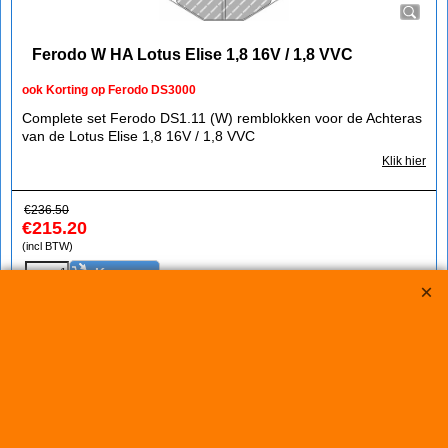
Ferodo W HA Lotus Elise 1,8 16V / 1,8 VVC
ook Korting op Ferodo DS3000
Complete set Ferodo DS1.11 (W) remblokken voor de Achteras
van de Lotus Elise 1,8 16V / 1,8 VVC
Klik hier
€
236.50
€
215.20
(incl BTW)
Koop nu
Ferodo
1089-FCP167Z