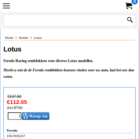
0
Home
>
ferodo
>
Lotus
Lotus
Ferodo Racing remblokken voor diverse Lotus modellen.
Mocht u niet de de Ferodo remblokken kunnen vinden voor uw auto, laat het ons dan
weten.
€
137.50
€
112.05
(incl BTW)
Koop nu
Ferodo
150-FDS167