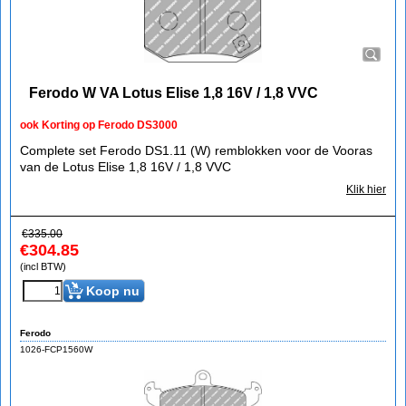
Ferodo W VA Lotus Elise 1,8 16V / 1,8 VVC
ook Korting op Ferodo DS3000
Complete set Ferodo DS1.11 (W) remblokken voor de Vooras
van de Lotus Elise 1,8 16V / 1,8 VVC
Klik hier
€
335.00
€
304.85
(incl BTW)
Koop nu
Ferodo
1026-FCP1560W