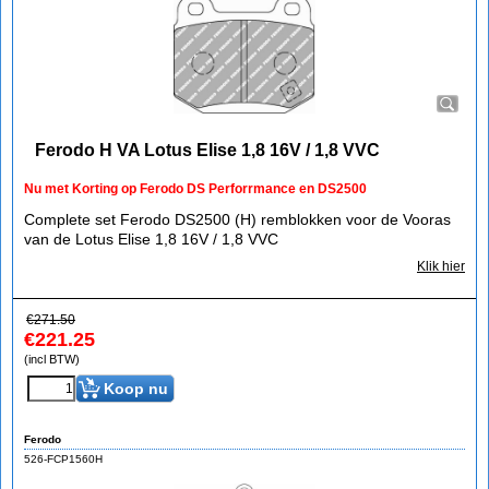
Ferodo H VA Lotus Elise 1,8 16V / 1,8 VVC
Nu met Korting op Ferodo DS Perforrmance en DS2500
Complete set Ferodo DS2500 (H) remblokken voor de Vooras
van de Lotus Elise 1,8 16V / 1,8 VVC
Klik hier
€
271.50
€
221.25
(incl BTW)
Koop nu
Ferodo
526-FCP1560H