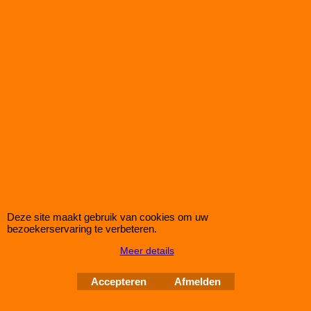
Ferodo Z VA Lotus Elan 1,6 SS / 130 16V
ook Korting op Ferodo DS3000
Complete set Ferodo DS UNO (Z) remblokken voor de Vooras
van de Lotus Elan 1,6 SS / 130 16V
Klik hier
€
219.50
€
199.75
(incl BTW)
Koop nu
Deze site maakt gebruik van cookies om uw
Ferodo
bezoekerservaring te verbeteren.
1090-FCP1562Z
Meer details
Accepteren
Afmelden